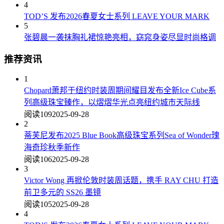
4
TOD’S 发布2026春夏女士系列 LEAVE YOUR MARK
5
张碧晨一袭抹胸礼裙惊艳亮相，窈窕身姿尽显时尚格调
推荐资讯
1
Chopard萧邦于纽约时装周期间耀目发布全新Ice Cube系
列高级珠宝臻作，以熠熠华光点亮纽约城市天际线
阅读109
2025-09-28
2
蒂芙尼发布2025 Blue Book高级珠宝系列Sea of Wonder瑰
海奇珍秋季新作
阅读106
2025-09-28
3
Victor Wong 再掀伦敦时装周话题，携手 RAY CHU 打造
前卫多元的 SS26 墨镜
阅读105
2025-09-28
4