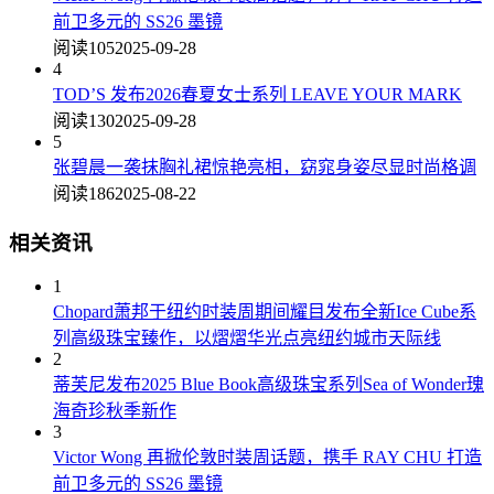
前卫多元的 SS26 墨镜
阅读105
2025-09-28
4
TOD’S 发布2026春夏女士系列 LEAVE YOUR MARK
阅读130
2025-09-28
5
张碧晨一袭抹胸礼裙惊艳亮相，窈窕身姿尽显时尚格调
阅读186
2025-08-22
相关资讯
1
Chopard萧邦于纽约时装周期间耀目发布全新Ice Cube系
列高级珠宝臻作，以熠熠华光点亮纽约城市天际线
2
蒂芙尼发布2025 Blue Book高级珠宝系列Sea of Wonder瑰
海奇珍秋季新作
3
Victor Wong 再掀伦敦时装周话题，携手 RAY CHU 打造
前卫多元的 SS26 墨镜