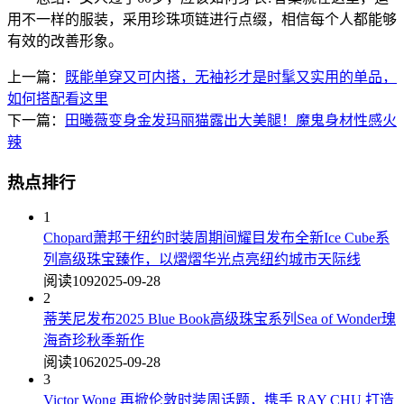
用不一样的服装，采用珍珠项链进行点缀，相信每个人都能够
有效的改善形象。
上一篇：
既能单穿又可内搭，无袖衫才是时髦又实用的单品，
如何搭配看这里
下一篇：
田曦薇变身金发玛丽猫露出大美腿！魔鬼身材性感火
辣
热点排行
1
Chopard萧邦于纽约时装周期间耀目发布全新Ice Cube系
列高级珠宝臻作，以熠熠华光点亮纽约城市天际线
阅读109
2025-09-28
2
蒂芙尼发布2025 Blue Book高级珠宝系列Sea of Wonder瑰
海奇珍秋季新作
阅读106
2025-09-28
3
Victor Wong 再掀伦敦时装周话题，携手 RAY CHU 打造