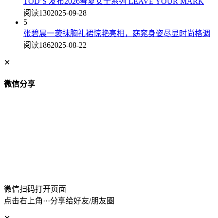
TOD’S 发布2026春夏女士系列 LEAVE YOUR MARK
阅读130
2025-09-28
5
张碧晨一袭抹胸礼裙惊艳亮相，窈窕身姿尽显时尚格调
阅读186
2025-08-22
✕
微信分享
微信扫码打开页面
点击右上角···分享给好友/朋友圈