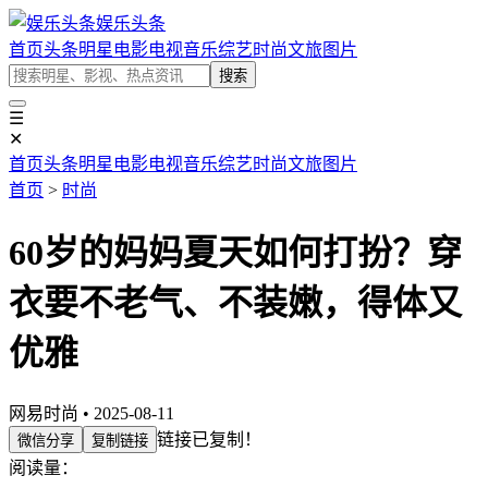
娱乐头条
首页
头条
明星
电影
电视
音乐
综艺
时尚
文旅
图片
搜索
☰
✕
首页
头条
明星
电影
电视
音乐
综艺
时尚
文旅
图片
首页
>
时尚
60岁的妈妈夏天如何打扮？穿
衣要不老气、不装嫩，得体又
优雅
网易时尚 • 2025-08-11
链接已复制！
微信分享
复制链接
阅读量：