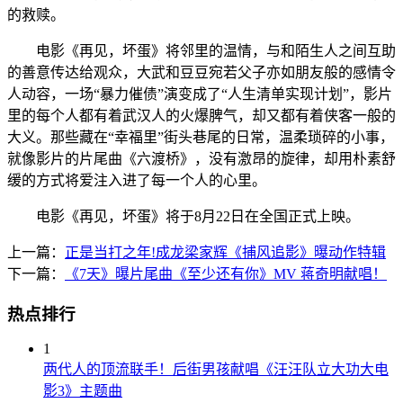
的救赎。
电影《再见，坏蛋》将邻里的温情，与和陌生人之间互助
的善意传达给观众，大武和豆豆宛若父子亦如朋友般的感情令
人动容，一场“暴力催债”演变成了“人生清单实现计划”，影片
里的每个人都有着武汉人的火爆脾气，却又都有着侠客一般的
大义。那些藏在“幸福里”街头巷尾的日常，温柔琐碎的小事，
就像影片的片尾曲《六渡桥》，没有激昂的旋律，却用朴素舒
缓的方式将爱注入进了每一个人的心里。
电影《再见，坏蛋》将于8月22日在全国正式上映。
上一篇：
正是当打之年!成龙梁家辉《捕风追影》曝动作特辑
下一篇：
《7天》曝片尾曲《至少还有你》MV 蒋奇明献唱！
热点排行
1
两代人的顶流联手！后街男孩献唱《汪汪队立大功大电
影3》主题曲