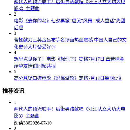
两代人的顶流联手！后街男孩献唱《汪汪队立大功大电
影3》主题曲
2
电影《去你的岛》七夕再掀“虐哭”风暴 “成人童话”先甜
后虐
3
曹操献刀三英战吕布等名场面热血震撼 中国人自己的文
化史诗大片备受好评
4
想早点见你了！电影《想你了》提档7月17日 章若楠金
靖挚友情谊同频共振
5
高分悬疑口碑电影《恐怖游轮》定档7月17日暑期C位
推荐资讯
1
两代人的顶流联手！后街男孩献唱《汪汪队立大功大电
影3》主题曲
阅读386
2026-07-10
2