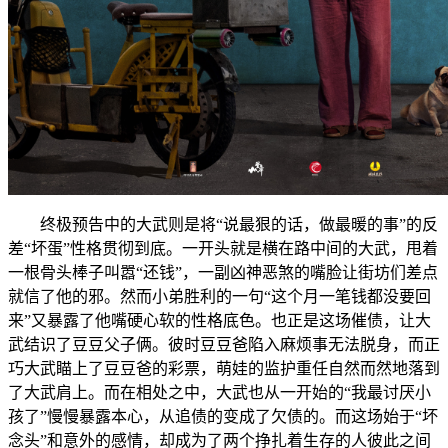
终极预告中的大武则是将“说最狠的话，做最暖的事”的反
差“坏蛋”性格贯彻到底。一开头就是横在路中间的大武，甩着
一根骨头棒子叫嚣“还钱”，一副凶神恶煞的嘴脸让街坊们差点
就信了他的邪。然而小弟胜利的一句“这个月一笔钱都没要回
来”又暴露了他嘴硬心软的性格底色。也正是这场催债，让大
武结识了豆豆父子俩。彼时豆豆爸陷入麻烦事无法脱身，而正
巧大武瞄上了豆豆爸的彩票，萌娃的监护重任自然而然地落到
了大武肩上。而在相处之中，大武也从一开始的“我最讨厌小
孩了”慢慢暴露本心，从追债的变成了欠债的。而这场始于“坏
念头”和意外的感情，却成为了两个挣扎着生存的人彼此之间