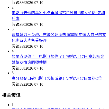
阅读386
2026-07-10
2
电影《去你的岛》七夕再掀“虐哭”风暴 “成人童话”先甜
后虐
阅读390
2026-07-10
3
曹操献刀三英战吕布等名场面热血震撼 中国人自己的文
化史诗大片备受好评
阅读389
2026-07-10
4
想早点见你了！电影《想你了》提档7月17日 章若楠金
靖挚友情谊同频共振
阅读388
2026-07-10
5
高分悬疑口碑电影《恐怖游轮》定档7月17日暑期C位
阅读392
2026-07-10
相关资讯
1