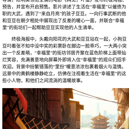
预告，并宣布开启预售。影片讲述了生活在“幸福里”以催债为
职的大武，遇到了“来自月亮”的孩子豆豆。一向行事武断的他
和豆豆在朝夕相处中展现出了反差的暖心一面，并联合“幸福
里”的街坊们一起帮助豆豆实现他的人生清单。
终极海报中，头戴向阳花的大武和豆豆站在一起，小狗豆
豆叼着张不知中没中奖的彩票卧在脚边一脸乖巧，一大两小突
出一个反差萌，“幸福里”的街坊邻居齐聚在蓝色阶梯上面带灿
烂笑容，充满善意地向屏幕外即将入住“幸福里”的观众们招手
欢迎。背景中纷繁错落的“里份”暖意浓浓包裹着烟火与温情。
远景中的黄鹤楼静静屹立，仿佛在注视着生活在“幸福里”的这
些小人物，和他们之间流淌的温暖故事。