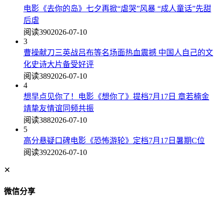
电影《去你的岛》七夕再掀“虐哭”风暴 “成人童话”先甜
后虐
阅读390
2026-07-10
3
曹操献刀三英战吕布等名场面热血震撼 中国人自己的文
化史诗大片备受好评
阅读389
2026-07-10
4
想早点见你了！电影《想你了》提档7月17日 章若楠金
靖挚友情谊同频共振
阅读388
2026-07-10
5
高分悬疑口碑电影《恐怖游轮》定档7月17日暑期C位
阅读392
2026-07-10
✕
微信分享