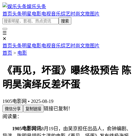
娱乐头条
首页
头条
明星
电影
电视
音乐
综艺
时尚
文旅
图片
搜索
☰
✕
首页
头条
明星
电影
电视
音乐
综艺
时尚
文旅
图片
首页
>
电影
《再见，坏蛋》曝终极预告 陈
明昊演绎反差坏蛋
1905电影网 • 2025-08-19
链接已复制！
微信分享
复制链接
阅读量：
1905电影网讯
8月19日，由吴京担任出品人，俞钟编剧、
导演，陈明昊领衔主演的电影《再见，坏蛋》发布终极海报、