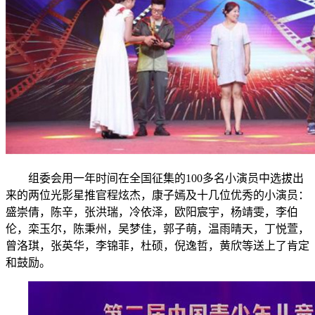
组委会用一年时间在全国征集的100多名小演员中选拔出
来的两位光影星推官程炫杰，康子嫣及十几位优秀的小演员：
盛崇倩，陈辛，张洪瑞，冷依泽，欧阳宸宇，杨靖雯，李伯
伦，栾玉尔，陈秉州，吴梦佳，郭子萌，温雨晴天，丁悦萱，
曾洛琪，张英华，李锦菲，杜硕，倪逸哲，黄欣等送上了肯定
和鼓励。