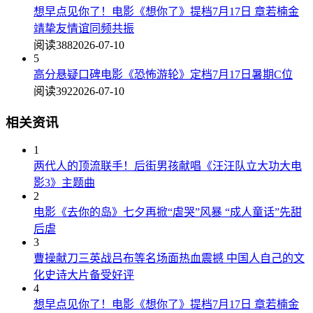
想早点见你了！电影《想你了》提档7月17日 章若楠金
靖挚友情谊同频共振
阅读388
2026-07-10
5
高分悬疑口碑电影《恐怖游轮》定档7月17日暑期C位
阅读392
2026-07-10
相关资讯
1
两代人的顶流联手！后街男孩献唱《汪汪队立大功大电
影3》主题曲
2
电影《去你的岛》七夕再掀“虐哭”风暴 “成人童话”先甜
后虐
3
曹操献刀三英战吕布等名场面热血震撼 中国人自己的文
化史诗大片备受好评
4
想早点见你了！电影《想你了》提档7月17日 章若楠金