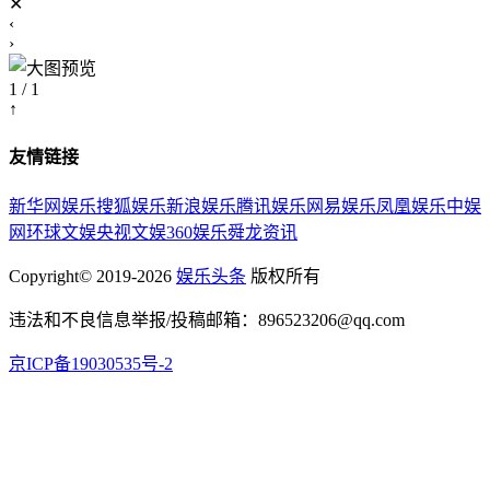
✕
‹
›
1 / 1
↑
友情链接
新华网娱乐
搜狐娱乐
新浪娱乐
腾讯娱乐
网易娱乐
凤凰娱乐
中娱
网
环球文娱
央视文娱
360娱乐
舜龙资讯
Copyright© 2019-2026
娱乐头条
版权所有
违法和不良信息举报/投稿邮箱：896523206@qq.com
京ICP备19030535号-2