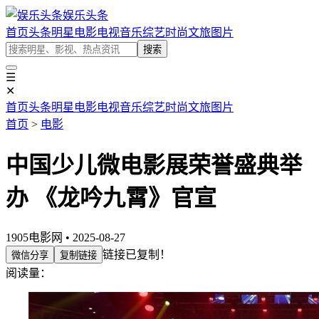
娱乐头条
首页
头条
明星
电影
电视
音乐
综艺
时尚
文旅
图片
搜索
☰
✕
首页
头条
明星
电影
电视
音乐
综艺
时尚
文旅
图片
首页
>
电影
中国少儿微电影展荣誉盛典举
办 《龙吟九霄》官宣
1905电影网 • 2025-08-27
链接已复制！
微信分享
复制链接
阅读量：