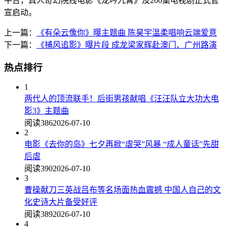
平台，真人奇幻院线电影《龙吟九霄》及200集电视剧正式官
宣启动。
上一篇：
《有朵云像你》曝主题曲 陈昊宇温柔唱响云端爱意
下一篇：
《捕风追影》曝片段 成龙梁家辉赴澳门、广州路演
热点排行
1
两代人的顶流联手！后街男孩献唱《汪汪队立大功大电
影3》主题曲
阅读386
2026-07-10
2
电影《去你的岛》七夕再掀“虐哭”风暴 “成人童话”先甜
后虐
阅读390
2026-07-10
3
曹操献刀三英战吕布等名场面热血震撼 中国人自己的文
化史诗大片备受好评
阅读389
2026-07-10
4