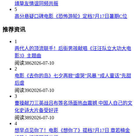
靖挚友情谊同频共振
5
高分悬疑口碑电影《恐怖游轮》定档7月17日暑期C位
推荐资讯
1
两代人的顶流联手！后街男孩献唱《汪汪队立大功大电
影3》主题曲
阅读386
2026-07-10
2
电影《去你的岛》七夕再掀“虐哭”风暴 “成人童话”先甜
后虐
阅读390
2026-07-10
3
曹操献刀三英战吕布等名场面热血震撼 中国人自己的文
化史诗大片备受好评
阅读389
2026-07-10
4
想早点见你了！电影《想你了》提档7月17日 章若楠金