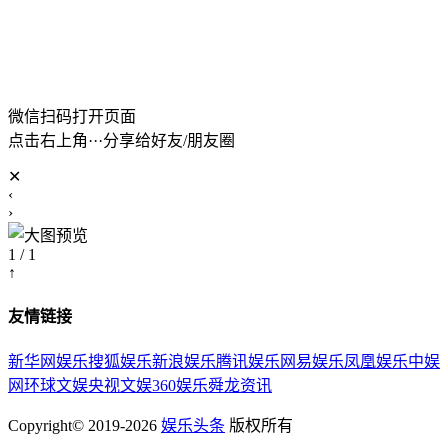
微信扫码打开页面
点击右上角···分享给好友/朋友圈
✕
‹
›
1 / 1
↑
友情链接
新华网娱乐
搜狐娱乐
新浪娱乐
腾讯娱乐
网易娱乐
凤凰娱乐
中娱
网
环球文娱
央视文娱
360娱乐
舜龙资讯
Copyright© 2019-2026
娱乐头条
版权所有