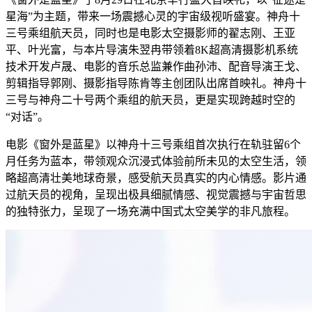
星海”为主题，带来一场震撼心灵的宇宙级视听盛宴。神舟十
三号乘组航天员，同时也是电影太空摄影师的翟志刚、王亚
平、叶光富，与本片导演朱翌冉带领着8K超高清摄影机系统
技术开发卢晟、电影的音乐总监兼作曲孙沛、配音导演王戈、
剪辑指导郭刚、摄影指导陈肯等主创团队出席首映礼。神舟十
三号与神舟二十号两个乘组的航天员，更是实现跨越时空的
“对话”。
电影《窗外是蓝星》以神舟十三号乘组首次执行在轨驻留6个
月任务为蓝本，带领观众沉浸式体验前所未见的太空生活，领
略超高清壮美地球奇景，感受航天员真实的内心情感。影片通
过航天员的视角，呈现出极具细腻情感、视觉震撼与宇宙哲思
的独特张力，呈现了一场充满中国式太空美学的非凡旅程。