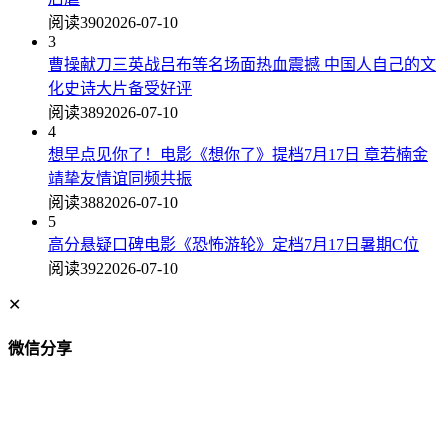
阅读390
2026-07-10
3
曹操献刀三英战吕布等名场面热血震撼 中国人自己的文
化史诗大片备受好评
阅读389
2026-07-10
4
想早点见你了！电影《想你了》提档7月17日 章若楠金
靖挚友情谊同频共振
阅读388
2026-07-10
5
高分悬疑口碑电影《恐怖游轮》定档7月17日暑期C位
阅读392
2026-07-10
✕
微信分享