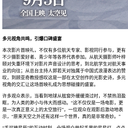
多元视角共鸣，引爆口碑盛宴
本次影片首映礼，不仅有多位航天专家、影视同行参与，更有
不少摄影爱好者、青少年等各界代表参加。从航天摄影师叶梓
颐对失重环境下对影片声音设计的思考，到北航学生对航天事
业的向往；从总台主持人郭若天对独属于中国式浪漫表达的赞
叹，到顾亚奇教授感叹这是一部在太空创作的光影史诗，多元
视角的交汇让这场首映礼成为思想碰撞的盛宴。
许多观众表示，当看到地球从舷窗外缓缓滑过时，不禁热泪盈
眶，为人类的渺小与伟大而感动。“这不仅仅是一场电影，更
是一次真正意义上的太空旅行”，一位观众在观影后激动地表
示，“原来天空之外还有这样一个世界，真的是非常奇妙。”
“手可摘星辰”的互动时刻，全场观众举起手里的星星灯，点点