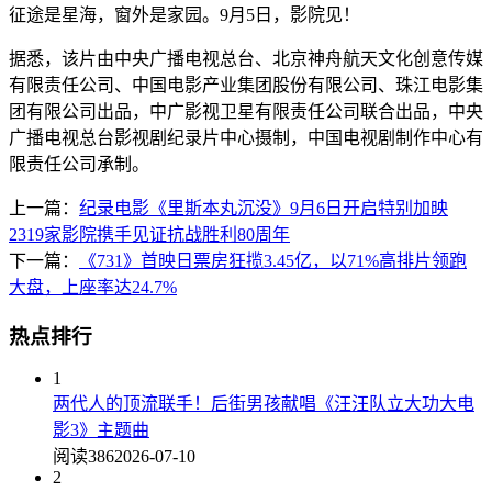
征途是星海，窗外是家园。9月5日，影院见！
据悉，该片由中央广播电视总台、北京神舟航天文化创意传媒
有限责任公司、中国电影产业集团股份有限公司、珠江电影集
团有限公司出品，中广影视卫星有限责任公司联合出品，中央
广播电视总台影视剧纪录片中心摄制，中国电视剧制作中心有
限责任公司承制。
上一篇：
纪录电影《里斯本丸沉没》9月6日开启特别加映
2319家影院携手见证抗战胜利80周年
下一篇：
《731》首映日票房狂揽3.45亿，以71%高排片领跑
大盘，上座率达24.7%
热点排行
1
两代人的顶流联手！后街男孩献唱《汪汪队立大功大电
影3》主题曲
阅读386
2026-07-10
2