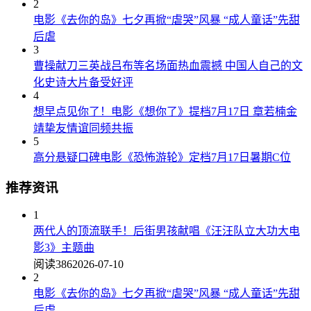
2
电影《去你的岛》七夕再掀“虐哭”风暴 “成人童话”先甜
后虐
3
曹操献刀三英战吕布等名场面热血震撼 中国人自己的文
化史诗大片备受好评
4
想早点见你了！电影《想你了》提档7月17日 章若楠金
靖挚友情谊同频共振
5
高分悬疑口碑电影《恐怖游轮》定档7月17日暑期C位
推荐资讯
1
两代人的顶流联手！后街男孩献唱《汪汪队立大功大电
影3》主题曲
阅读386
2026-07-10
2
电影《去你的岛》七夕再掀“虐哭”风暴 “成人童话”先甜
后虐