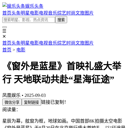
娱乐头条
首页
头条
明星
电影
电视
音乐
综艺
时尚
文旅
图片
搜索
☰
✕
首页
头条
明星
电影
电视
音乐
综艺
时尚
文旅
图片
首页
>
电影
《窗外是蓝星》首映礼盛大举
行 天地联动共赴“星海征途”
凤凰娱乐 • 2025-09-03
链接已复制！
微信分享
复制链接
阅读量：
星辰为幕，舷窗为框，地球如画。中国首部8K拍摄太空电影
《窗外是蓝星》于8月29日在北京举行盛大首映礼，以“征途是