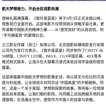
航天梦想接力，开启全民观影热潮
首映礼圆满落幕，《窗外是蓝星》将于9月5日正式全国公映，
预售现已全面开启。这部电影不仅带领观众领略宇宙壮美，更
传递着中国航天的精神力量——从“感觉良好”的从容自信，到
“手可摘星辰”的豪情壮志。
之江影业传媒（浙江）有限公司、北京国影纵横电影发行有限
公司作为发行方表示，《窗外是蓝星》同步制作了CINITY 4K
50帧版、CINITY LED版、IMAX、CGS中国巨幕、4DX等多
格式制式版本，让观众在大银幕沉浸式体验这场宇宙级的视觉
盛宴。
这部承载着中国航天梦想的影像史诗，将以其无与伦比的沉浸
感与科技感，让全球观众共同见证“中国高度”的不断刷新。同
时，这是一个关于家园、梦想和探索的故事，等待每一位地球
居民前来观看。让我们相约影院，共同踏上这段跨越天地的浪
漫旅程，在浩瀚太空中，感受作为中国人的自豪与骄傲。