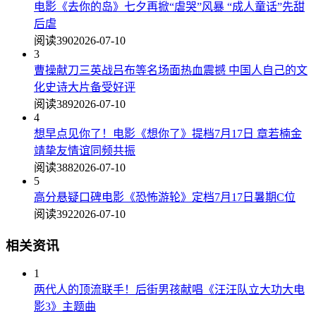
电影《去你的岛》七夕再掀“虐哭”风暴 “成人童话”先甜
后虐
阅读390
2026-07-10
3
曹操献刀三英战吕布等名场面热血震撼 中国人自己的文
化史诗大片备受好评
阅读389
2026-07-10
4
想早点见你了！电影《想你了》提档7月17日 章若楠金
靖挚友情谊同频共振
阅读388
2026-07-10
5
高分悬疑口碑电影《恐怖游轮》定档7月17日暑期C位
阅读392
2026-07-10
相关资讯
1
两代人的顶流联手！后街男孩献唱《汪汪队立大功大电
影3》主题曲