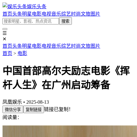
娱乐头条
首页
头条
明星
电影
电视
音乐
综艺
时尚
文旅
图片
搜索
☰
✕
首页
头条
明星
电影
电视
音乐
综艺
时尚
文旅
图片
首页
>
电影
中国首部高尔夫励志电影《挥
杆人生》在广州启动筹备
凤凰娱乐 • 2025-08-13
链接已复制！
微信分享
复制链接
阅读量：