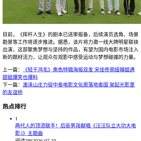
目前，《挥杆人生》的剧本已送审报备，后续演员选角、场景
勘景等工作将逐步推进。据悉，该片将力邀一线大牌明星联袂
出演，这部聚焦梦想与坚持的作品，有望为国内电影市场注入
新的题材活力，让观众在观影中感受运动与梦想碰撞的力量。
上一篇：
《轻于鸿毛》角色特辑海报双发 宋佳佟丽娅辣姐遇
甜姐爆笑也爆料
下一篇：
澳涞山庄力促中泰电影文化周落地泰国 架起光影里
的友谊桥
热点排行
1
两代人的顶流联手！后街男孩献唱《汪汪队立大功大电
影3》主题曲
阅读386
2026-07-10