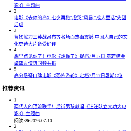
影3》主题曲
2
电影《去你的岛》七夕再掀“虐哭”风暴 “成人童话”先甜
后虐
3
曹操献刀三英战吕布等名场面热血震撼 中国人自己的文
化史诗大片备受好评
4
想早点见你了！电影《想你了》提档7月17日 章若楠金
靖挚友情谊同频共振
5
高分悬疑口碑电影《恐怖游轮》定档7月17日暑期C位
推荐资讯
1
两代人的顶流联手！后街男孩献唱《汪汪队立大功大电
影3》主题曲
阅读386
2026-07-10
2