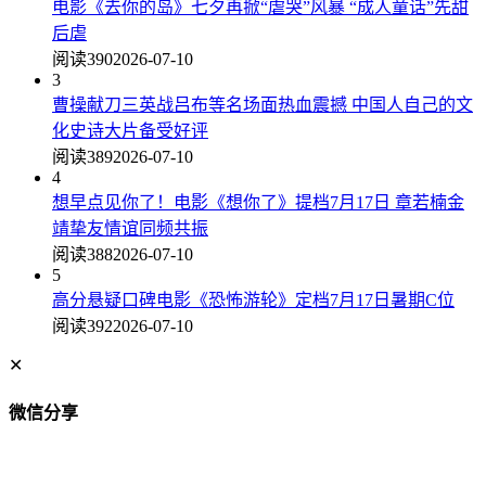
电影《去你的岛》七夕再掀“虐哭”风暴 “成人童话”先甜
后虐
阅读390
2026-07-10
3
曹操献刀三英战吕布等名场面热血震撼 中国人自己的文
化史诗大片备受好评
阅读389
2026-07-10
4
想早点见你了！电影《想你了》提档7月17日 章若楠金
靖挚友情谊同频共振
阅读388
2026-07-10
5
高分悬疑口碑电影《恐怖游轮》定档7月17日暑期C位
阅读392
2026-07-10
✕
微信分享