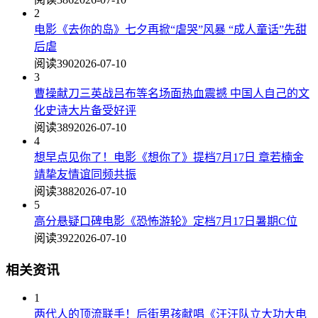
2
电影《去你的岛》七夕再掀“虐哭”风暴 “成人童话”先甜
后虐
阅读390
2026-07-10
3
曹操献刀三英战吕布等名场面热血震撼 中国人自己的文
化史诗大片备受好评
阅读389
2026-07-10
4
想早点见你了！电影《想你了》提档7月17日 章若楠金
靖挚友情谊同频共振
阅读388
2026-07-10
5
高分悬疑口碑电影《恐怖游轮》定档7月17日暑期C位
阅读392
2026-07-10
相关资讯
1
两代人的顶流联手！后街男孩献唱《汪汪队立大功大电