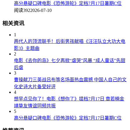
高分悬疑口碑电影《恐怖游轮》定档7月17日暑期C位
阅读392
2026-07-10
相关资讯
1
两代人的顶流联手！后街男孩献唱《汪汪队立大功大电
影3》主题曲
2
电影《去你的岛》七夕再掀“虐哭”风暴 “成人童话”先甜
后虐
3
曹操献刀三英战吕布等名场面热血震撼 中国人自己的文
化史诗大片备受好评
4
想早点见你了！电影《想你了》提档7月17日 章若楠金
靖挚友情谊同频共振
5
高分悬疑口碑电影《恐怖游轮》定档7月17日暑期C位