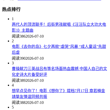
热点排行
1
两代人的顶流联手！后街男孩献唱《汪汪队立大功大电
影3》主题曲
阅读386
2026-07-10
2
电影《去你的岛》七夕再掀“虐哭”风暴 “成人童话”先甜
后虐
阅读390
2026-07-10
3
曹操献刀三英战吕布等名场面热血震撼 中国人自己的文
化史诗大片备受好评
阅读389
2026-07-10
4
想早点见你了！电影《想你了》提档7月17日 章若楠金
靖挚友情谊同频共振
阅读388
2026-07-10
5