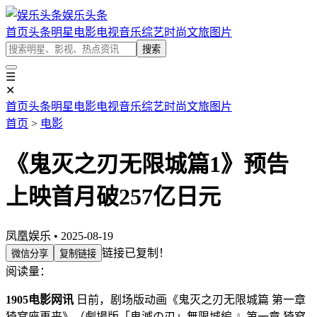
娱乐头条
首页
头条
明星
电影
电视
音乐
综艺
时尚
文旅
图片
搜索
☰
✕
首页
头条
明星
电影
电视
音乐
综艺
时尚
文旅
图片
首页
>
电影
《鬼灭之刃无限城篇1》预告
上映首月破257亿日元
凤凰娱乐 • 2025-08-19
链接已复制！
微信分享
复制链接
阅读量：
1905电影网讯
日前，剧场版动画《鬼灭之刃无限城篇 第一章
猗窝座再来》（劇場版「鬼滅の刃」無限城編 』第一章 猗窩