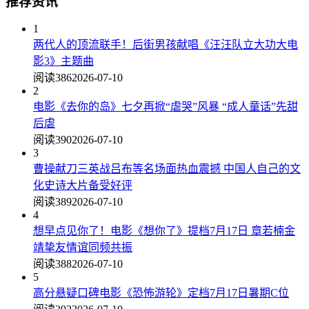
推荐资讯
1
两代人的顶流联手！后街男孩献唱《汪汪队立大功大电
影3》主题曲
阅读386
2026-07-10
2
电影《去你的岛》七夕再掀“虐哭”风暴 “成人童话”先甜
后虐
阅读390
2026-07-10
3
曹操献刀三英战吕布等名场面热血震撼 中国人自己的文
化史诗大片备受好评
阅读389
2026-07-10
4
想早点见你了！电影《想你了》提档7月17日 章若楠金
靖挚友情谊同频共振
阅读388
2026-07-10
5
高分悬疑口碑电影《恐怖游轮》定档7月17日暑期C位