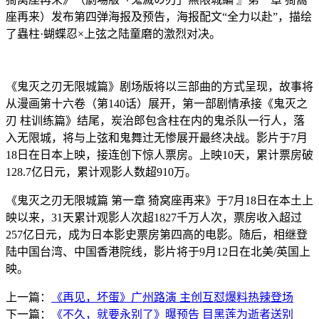
座再来）发布第四弹海报及预告，海报配文“全力以赴”，描绘
了蟲柱·蝴蝶忍×上弦之陆童磨的激烈对决。
《鬼灭之刃无限城篇》剧场版将以三部曲的方式呈现，故事将
从漫画第十六卷（第140话）展开，第一部剧情承接《鬼灭之
刃 柱训练篇》结尾，炭治郎包含柱在内的鬼杀队一行人，落
入无限城，将与上弦和鬼舞辻无惨展开最终决战。影片于7月
18日在日本上映，接连创下惊人票房。上映10天，累计票房破
128.7亿日元，累计观影人数超910万。
《鬼灭之刃无限城篇 第一章 猗窝座再来》于7月18日在本土上
映以来，31天累计观影人次超1827千万人次，票房收入超过
257亿日元，成为日本影史票房第四高的电影。随后，相继登
陆中国台湾、中国香港院线，影片将于9月12日在北美/英国上
映。
上一篇：
《再见，坏蛋》广州路演 主创互怼爆料热辣登场
下一篇：
《不久，就要永别了》曝预告 目黑莲为逝者送别