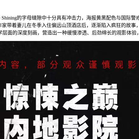
 Shining的字母缝隙中十分具有冲击力，海报黄黑配色与国
个作家带着妻儿在冬季入住偏远山顶酒店后，逐渐陷入疯狂的故事
学层面的深度刻画，营造出一种缓慢渗透、后劲绵长的观影体验