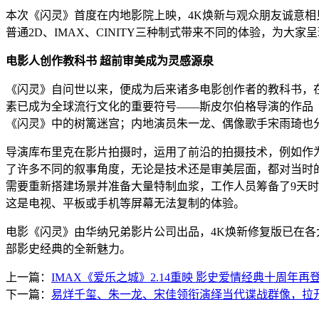
本次《闪灵》首度在内地影院上映，4K焕新与观众朋友诚意
普通2D、IMAX、CINITY三种制式带来不同的体验，为
电影人创作教科书 超前审美成为灵感源泉
《闪灵》自问世以来，便成为后来诸多电影创作者的教科书，
素已成为全球流行文化的重要符号——斯皮尔伯格导演的作品
《闪灵》中的树篱迷宫；内地演员朱一龙、偶像歌手宋雨琦也
导演库布里克在影片拍摄时，运用了前沿的拍摄技术，例如作
了许多不同的叙事角度，无论是技术还是审美层面，都对当时
需要重新搭建场景并准备大量特制血浆，工作人员筹备了9天
这是电视、平板或手机等屏幕无法复制的体验。
电影《闪灵》由华纳兄弟影片公司出品，4K焕新修复版已在各大
部影史经典的全新魅力。
上一篇：
IMAX《爱乐之城》2.14重映 影史爱情经典十周年再登
下一篇：
易烊千玺、朱一龙、宋佳领衔演绎当代谍战群像，拉