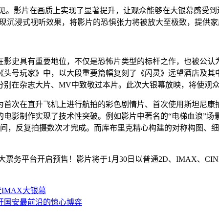
相见。影片在画质上实现了显著提升，让观众能够在大银幕感受到
大家呈现沉浸式视听效果，将影片的恐惧张力将被放大至极致，提供
在影史具有重要地位，不仅是恐怖片类型的标杆之作，也被公认
《头号玩家》中，以大段重要篇幅复刻了《闪灵》远望酒店及其
分别在杂志大片、MV中致敬过本片。此次大银幕放映，将使观
为首次在直升飞机上进行航拍的彩色剧情片、首次使用斯坦尼康
的电影制作实现了技术性突破。例如影片中著名的“电梯血浪”场
时间，反复拍摄数次才完成。而库布里克精心构建的对称构图、
票务平台开启预售！影片将于1月30日以普通2D、IMAX、CI
IMAX大银幕
开国安最前沿的惊心博弈