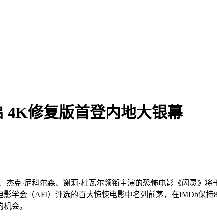
 4K修复版首登内地大银幕
、杰克·尼科尔森、谢莉·杜瓦尔领衔主演的恐怖电影《闪灵》将
学会（AFI）评选的百大惊悚电影中名列前茅，在IMDb保持8.
的机会。