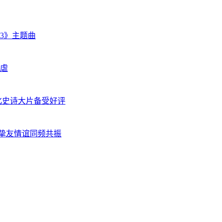
3》主题曲
后虐
化史诗大片备受好评
靖挚友情谊同频共振