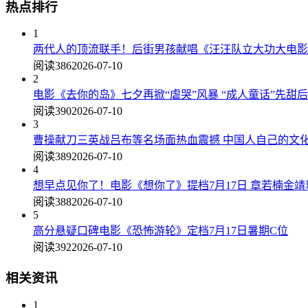
热点排行
1
两代人的顶流联手！后街男孩献唱《汪汪队立大功大电影
阅读386
2026-07-10
2
电影《去你的岛》七夕再掀“虐哭”风暴 “成人童话”先甜
阅读390
2026-07-10
3
曹操献刀三英战吕布等名场面热血震撼 中国人自己的文
阅读389
2026-07-10
4
想早点见你了！电影《想你了》提档7月17日 章若楠金
阅读388
2026-07-10
5
高分悬疑口碑电影《恐怖游轮》定档7月17日暑期C位
阅读392
2026-07-10
相关资讯
1