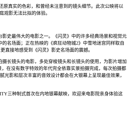
还原真实的色彩，和曾经未注意到的镜头细节。此次公映将以
家庭观影无法比拟的体验。
为影史最伟大的电影之一。《闪灵》中的许多经典场景和视觉元
中的名场面；正在热映的《疯狂动物城2》中雪地迷宫同样取自
众更直接地感受到《闪灵》影史名场面的震撼。
拍摄长镜头的电影，多处穿梭镜头和长镜头的使用，为影片增加
景，在没有数字特效的年代完全依靠实景拍摄完成，每次拍摄都
细腻光影和层次丰富的音效设计都会在大银幕上呈现最佳效果，
NITY三种制式首次在内地银幕献映，欢迎来电影院亲身体验这