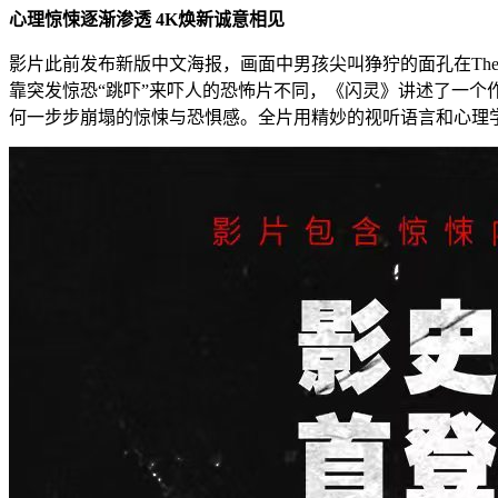
心理惊悚逐渐渗透 4K焕新诚意相见
影片此前发布新版中文海报，画面中男孩尖叫狰狞的面孔在The
靠突发惊恐“跳吓”来吓人的恐怖片不同，《闪灵》讲述了一
何一步步崩塌的惊悚与恐惧感。全片用精妙的视听语言和心理