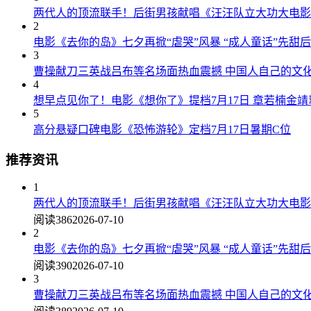
两代人的顶流联手！后街男孩献唱《汪汪队立大功大电影
2
电影《去你的岛》七夕再掀“虐哭”风暴 “成人童话”先甜
3
曹操献刀三英战吕布等名场面热血震撼 中国人自己的文
4
想早点见你了！电影《想你了》提档7月17日 章若楠金
5
高分悬疑口碑电影《恐怖游轮》定档7月17日暑期C位
推荐资讯
1
两代人的顶流联手！后街男孩献唱《汪汪队立大功大电影
阅读386
2026-07-10
2
电影《去你的岛》七夕再掀“虐哭”风暴 “成人童话”先甜
阅读390
2026-07-10
3
曹操献刀三英战吕布等名场面热血震撼 中国人自己的文