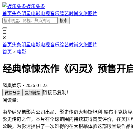
娱乐头条
首页
头条
明星
电影
电视
音乐
综艺
时尚
文旅
图片
搜索
☰
✕
首页
头条
明星
电影
电视
音乐
综艺
时尚
文旅
图片
首页
>
电影
经典惊悚杰作《闪灵》预售开启
凤凰娱乐 • 2026-01-23
链接已复制！
微信分享
复制链接
阅读量：
由华纳兄弟影片公司出品、影史传奇大师斯坦利·库布里克执导
影史传奇之作，本片在全球范围内持续获得高度评价，在美国电影
公映，为影迷提供了一次难得的在大银幕体验这部殿堂级作品