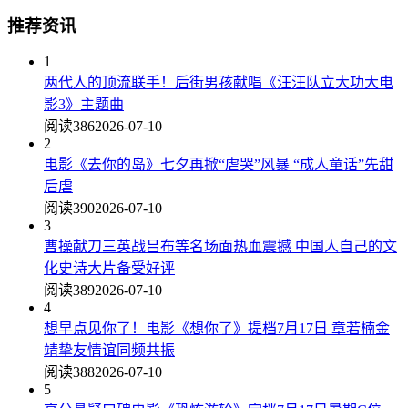
推荐资讯
1
两代人的顶流联手！后街男孩献唱《汪汪队立大功大电
影3》主题曲
阅读386
2026-07-10
2
电影《去你的岛》七夕再掀“虐哭”风暴 “成人童话”先甜
后虐
阅读390
2026-07-10
3
曹操献刀三英战吕布等名场面热血震撼 中国人自己的文
化史诗大片备受好评
阅读389
2026-07-10
4
想早点见你了！电影《想你了》提档7月17日 章若楠金
靖挚友情谊同频共振
阅读388
2026-07-10
5