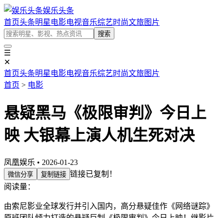
娱乐头条
首页
头条
明星
电影
电视
音乐
综艺
时尚
文旅
图片
搜索
☰
✕
首页
头条
明星
电影
电视
音乐
综艺
时尚
文旅
图片
首页
>
电影
悬疑黑马《极限审判》今日上
映 大银幕上演人机生死对决
凤凰娱乐 • 2026-01-23
链接已复制！
微信分享
复制链接
阅读量：
由索尼影业全球发行并引入国内，高分悬疑佳作《网络谜踪》
原班团队倾力打造的悬疑巨制《极限审判》今日上映！继影片