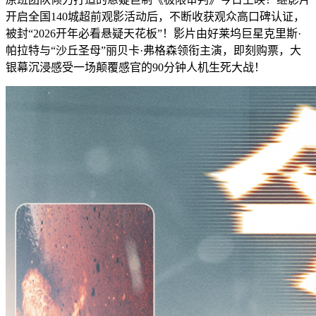
开启全国140城超前观影活动后，不断收获观众高口碑认证，
被封“2026开年必看悬疑天花板”！影片由好莱坞巨星克里斯·
帕拉特与“沙丘圣母”丽贝卡·弗格森领衔主演，即刻购票，大
银幕沉浸感受一场颠覆感官的90分钟人机生死大战！