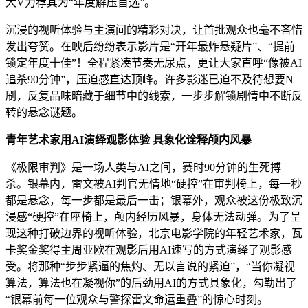
大V力荐其为“年度解压首选”。
沉浸的视听体验与主演间的精彩对决，让首批观众也毫不吝惜
发出夸赞。在映后纷纷表示影片是“开年最炸悬疑片”、“提前
锁定年度十佳”！全程紧凑节奏无尿点，更让大家直呼“像被AI
追杀90分钟”，压迫感直达顶峰。许多影迷已迫不及待想要N
刷，反复品味暗藏于细节中的线索，一步步解锁剧情中不断反
转的悬念谜题。
青年艺术家用AI演绎观影体验 具象化诠释颅内风暴
《极限审判》是一场人类与AI之间，赛时90分钟的生死搏
杀。银幕内，雷文被AI判官无情地“硬控”在审判椅上，每一秒
都是悬念，每一步都是最后一击；银幕外，观众被这份极致沉
浸感“硬控”在座椅上，颅内经历风暴，身体无法动弹。为了呈
现这种打破边界的视听体验，北京电影学院的年轻艺术家，瓦
卡奖金奖得主周亚欧在观影后用AI速写的方式演绎了观影感
受。将那种“步步紧逼的焦灼、无以言说的紧迫”，“当你凝视
算法，算法也在凝视你”的后劲用AI的方式具象化，勾勒出了
“银幕前每一位观众与警探雷文命运重叠”的惊心时刻。