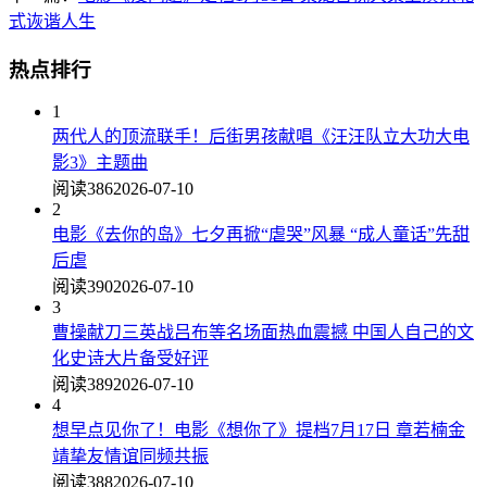
式诙谐人生
热点排行
1
两代人的顶流联手！后街男孩献唱《汪汪队立大功大电
影3》主题曲
阅读386
2026-07-10
2
电影《去你的岛》七夕再掀“虐哭”风暴 “成人童话”先甜
后虐
阅读390
2026-07-10
3
曹操献刀三英战吕布等名场面热血震撼 中国人自己的文
化史诗大片备受好评
阅读389
2026-07-10
4
想早点见你了！电影《想你了》提档7月17日 章若楠金
靖挚友情谊同频共振
阅读388
2026-07-10