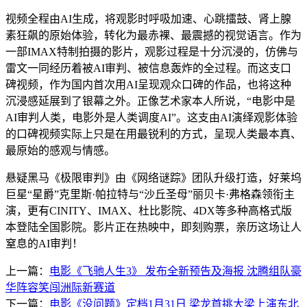
视频全程由AI生成，将观影时呼吸加速、心跳擂鼓、肾上腺
素狂飙的原始体验，转化为最赤裸、最震撼的视觉语言。作为
一部IMAX特制拍摄的影片，观影过程是十分沉浸的，仿佛与
雷文一同经历着被AI审判、被信息轰炸的全过程。而这支口
碑视频，作为国内首次用AI呈现观众口碑的作品，也将这种
沉浸感延展到了银幕之外。正像艺术家本人所说，“电影中是
AI审判人类，电影外是人类调度AI”。这支由AI演绎观影体验
的口碑视频实际上只是在用最锐利的方式，呈现人类最本真、
最原始的感观与情感。
悬疑黑马《极限审判》由《网络谜踪》团队升级打造，好莱坞
巨星“星爵”克里斯·帕拉特与“沙丘圣母”丽贝卡·弗格森领衔主
演，更有CINITY、IMAX、杜比影院、4DX等多种高格式版
本登陆全国影院。影片正在热映中，即刻购票，亲历这场让人
窒息的AI审判！
上一篇：
电影《飞驰人生3》 发布全新预告及海报 沈腾组队豪
华阵容笑闯洲际新赛道
下一篇：
电影《没问题》定档1月31日 梁龙首挑大梁上演东北