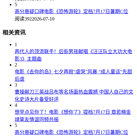
5
高分悬疑口碑电影《恐怖游轮》定档7月17日暑期C位
阅读392
2026-07-10
相关资讯
1
两代人的顶流联手！后街男孩献唱《汪汪队立大功大电
影3》主题曲
2
电影《去你的岛》七夕再掀“虐哭”风暴 “成人童话”先甜
后虐
3
曹操献刀三英战吕布等名场面热血震撼 中国人自己的文
化史诗大片备受好评
4
想早点见你了！电影《想你了》提档7月17日 章若楠金
靖挚友情谊同频共振
5
高分悬疑口碑电影《恐怖游轮》定档7月17日暑期C位