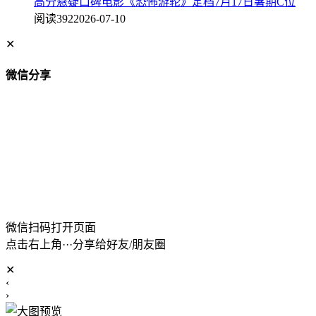
高分悬疑口碑电影《恐怖游轮》定档7月17日暑期C位
阅读392
2026-07-10
✕
微信分享
微信扫码打开页面
点击右上角···分享给好友/朋友圈
✕
‹
›