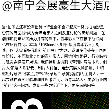
当“拍下去还有没有出路”“行业会不会好起来”“努力拍电影是
否真的有回报”成为青年电影人之间反复讨论的高频问题，在
创作热情与现实压力并存的当下，青年影人正在被不断追问，
也在反复自问。本场「HiShorts! × 知乎 年度青年影人」对
谈，以“大家看好我们的前途吗？”为题，邀请多位处在不同创
作阶段、不同职业身份的青年影人，围绕创作路径、行业结构
与现实选择展开对谈。我们特别邀请到《翠湖》导演卞灼、制
片人/策展人陈彩云、制片人付佳、电影策展人顾鹏远，并特
邀短片导演/播客主拉帝和纪录短片导演翁榆钧为主持人，一
起尝试在真实经验与理性思考之间，为青年影人和电影行业的
“前途”这一问题，发现一些更接近当下、更多面的回答。