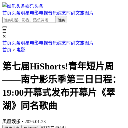
娱乐头条
首页
头条
明星
电影
电视
音乐
综艺
时尚
文旅
图片
搜索
☰
✕
首页
头条
明星
电影
电视
音乐
综艺
时尚
文旅
图片
首页
>
电影
第七届HiShorts!青年短片周
——南宁影乐季第三日日程：
19:00开幕式发布开幕片《翠
湖》同名歌曲
凤凰娱乐 • 2026-01-23