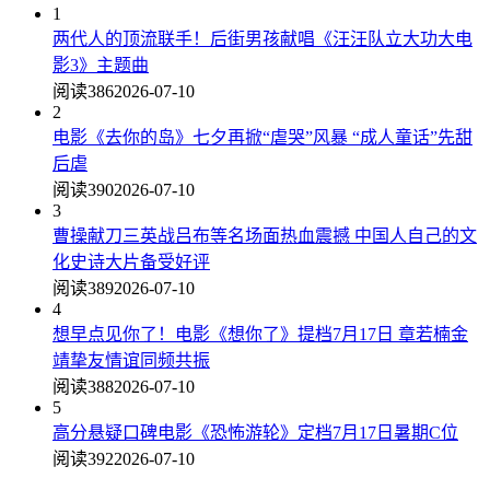
1
两代人的顶流联手！后街男孩献唱《汪汪队立大功大电
影3》主题曲
阅读386
2026-07-10
2
电影《去你的岛》七夕再掀“虐哭”风暴 “成人童话”先甜
后虐
阅读390
2026-07-10
3
曹操献刀三英战吕布等名场面热血震撼 中国人自己的文
化史诗大片备受好评
阅读389
2026-07-10
4
想早点见你了！电影《想你了》提档7月17日 章若楠金
靖挚友情谊同频共振
阅读388
2026-07-10
5
高分悬疑口碑电影《恐怖游轮》定档7月17日暑期C位
阅读392
2026-07-10