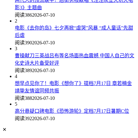
两代人的顶流联手！后街男孩献唱《汪汪队立大功大电
影3》主题曲
阅读386
2026-07-10
2
电影《去你的岛》七夕再掀“虐哭”风暴 “成人童话”先甜
后虐
阅读390
2026-07-10
3
曹操献刀三英战吕布等名场面热血震撼 中国人自己的文
化史诗大片备受好评
阅读389
2026-07-10
4
想早点见你了！电影《想你了》提档7月17日 章若楠金
靖挚友情谊同频共振
阅读388
2026-07-10
5
高分悬疑口碑电影《恐怖游轮》定档7月17日暑期C位
阅读392
2026-07-10
✕