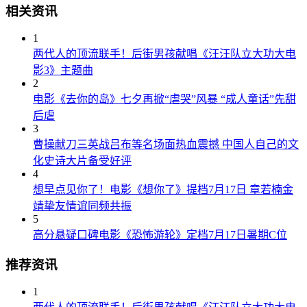
相关资讯
1
两代人的顶流联手！后街男孩献唱《汪汪队立大功大电
影3》主题曲
2
电影《去你的岛》七夕再掀“虐哭”风暴 “成人童话”先甜
后虐
3
曹操献刀三英战吕布等名场面热血震撼 中国人自己的文
化史诗大片备受好评
4
想早点见你了！电影《想你了》提档7月17日 章若楠金
靖挚友情谊同频共振
5
高分悬疑口碑电影《恐怖游轮》定档7月17日暑期C位
推荐资讯
1