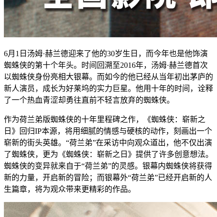
6月1日汤姆·赫兰德迎来了他的30岁生日，而今年也是他饰演
蜘蛛侠的第十个年头。时间回溯至2016年，汤姆·赫兰德首次
以蜘蛛侠身份亮相大银幕。而如今的他已经从当年初出茅庐的
新人演员，成长为好莱坞的实力巨星。他用十年的时间，诠释
了一个热血青涩却勇往直前不轻言放弃的蜘蛛侠。
作为荷兰弟版蜘蛛侠的十年里程碑之作，《蜘蛛侠：崭新之
日》回归IP本源，将用细腻的情感与硬核的动作，刻画出一个
崭新的街头英雄。“荷兰弟”在采访中向观众道出，他不仅出演
了蜘蛛侠，更为《蜘蛛侠：崭新之日》提供了许多创意想法。
蜘蛛侠的变异就来自于“荷兰弟”的灵感。银幕内蜘蛛侠将获得
新的力量，开启新的冒险；而银幕外“荷兰弟”已经开启新的人
生篇章，将为观众带来更精彩的作品。