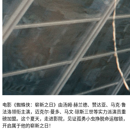
电影《蜘蛛侠：崭新之日》由汤姆·赫兰德、赞达亚、马克·鲁
法洛领衔主演，迈克尔·曼多、马文·琼斯三世等实力派演员重
磅加盟。这个夏天，走进影院，见证孤勇小虫挣脱命运枷锁，
开启属于他的崭新之日！