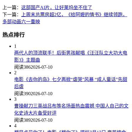
上一篇：
这部国产AI片，让好莱坞坐不住了
下一篇：
上周末总票房超2亿，《给阿嬷的情书》继续领跑，
多部动画六一重映
热点排行
1
两代人的顶流联手！后街男孩献唱《汪汪队立大功大电
影3》主题曲
阅读386
2026-07-10
2
电影《去你的岛》七夕再掀“虐哭”风暴 “成人童话”先甜
后虐
阅读390
2026-07-10
3
曹操献刀三英战吕布等名场面热血震撼 中国人自己的文
化史诗大片备受好评
阅读389
2026-07-10
4