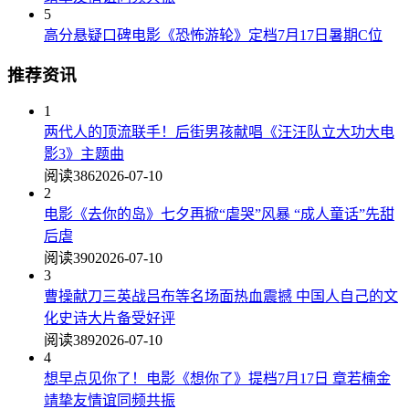
5
高分悬疑口碑电影《恐怖游轮》定档7月17日暑期C位
推荐资讯
1
两代人的顶流联手！后街男孩献唱《汪汪队立大功大电
影3》主题曲
阅读386
2026-07-10
2
电影《去你的岛》七夕再掀“虐哭”风暴 “成人童话”先甜
后虐
阅读390
2026-07-10
3
曹操献刀三英战吕布等名场面热血震撼 中国人自己的文
化史诗大片备受好评
阅读389
2026-07-10
4
想早点见你了！电影《想你了》提档7月17日 章若楠金
靖挚友情谊同频共振