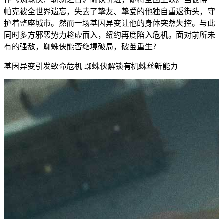
帕克被全世界遗忘，失去了挚友、挚爱的他独自重返街头，守
护着整座城市。然而一场基因异变让他的身体突然失控。与此
同时多方邪恶势力趁虚而入，纽约再度陷入危机。面对前所未
有的强敌，蜘蛛侠能否绝境破局，破茧重生？
基因异变引发致命危机 蜘蛛侠解锁有机蛛丝新能力