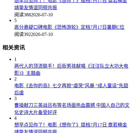
想早点见你了！电影《想你了》提档7月17日 章若楠金
靖挚友情谊同频共振
阅读388
2026-07-10
5
高分悬疑口碑电影《恐怖游轮》定档7月17日暑期C位
阅读392
2026-07-10
相关资讯
1
两代人的顶流联手！后街男孩献唱《汪汪队立大功大电
影3》主题曲
2
电影《去你的岛》七夕再掀“虐哭”风暴 “成人童话”先甜
后虐
3
曹操献刀三英战吕布等名场面热血震撼 中国人自己的文
化史诗大片备受好评
4
想早点见你了！电影《想你了》提档7月17日 章若楠金
靖挚友情谊同频共振