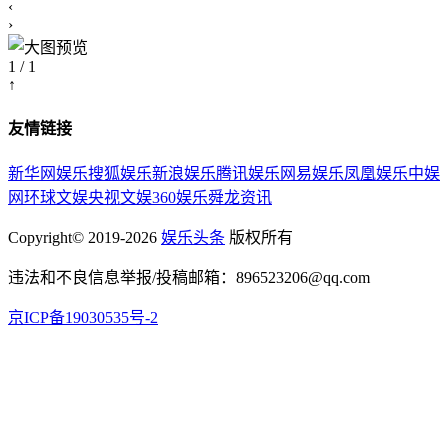
‹
›
1 / 1
↑
友情链接
新华网娱乐
搜狐娱乐
新浪娱乐
腾讯娱乐
网易娱乐
凤凰娱乐
中娱
网
环球文娱
央视文娱
360娱乐
舜龙资讯
Copyright© 2019-2026
娱乐头条
版权所有
违法和不良信息举报/投稿邮箱：896523206@qq.com
京ICP备19030535号-2