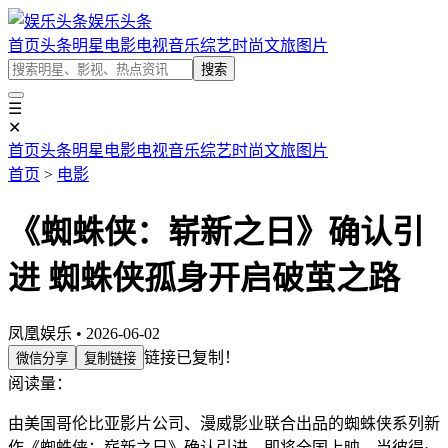
娱乐头条
首页
头条
明星
电影
电视
音乐
综艺
时尚
文旅
图片
搜索
☰
✕
首页
头条
明星
电影
电视
音乐
综艺
时尚
文旅
图片
首页
>
电影
《蜘蛛侠：崭新之日》确认引
进 蜘蛛侠孤身开启破茧之路
凤凰娱乐 • 2026-06-02
链接已复制！
微信分享
复制链接
阅读量：
由美国哥伦比亚影片公司、漫威影业联合出品的蜘蛛侠系列新
作《蜘蛛侠：崭新之日》确认引进，即将全国上映。当彼得·