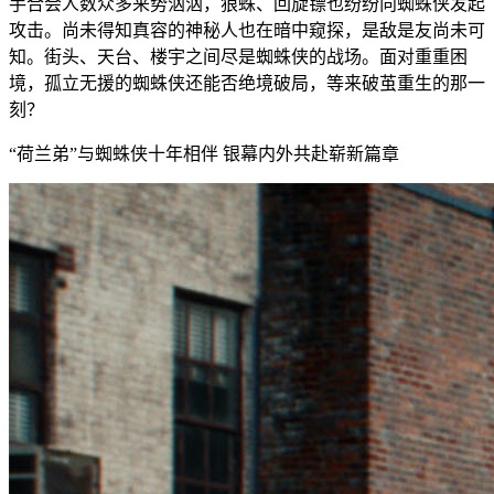
手合会人数众多来势汹汹，狼蛛、回旋镖也纷纷向蜘蛛侠发起
攻击。尚未得知真容的神秘人也在暗中窥探，是敌是友尚未可
知。街头、天台、楼宇之间尽是蜘蛛侠的战场。面对重重困
境，孤立无援的蜘蛛侠还能否绝境破局，等来破茧重生的那一
刻？
“荷兰弟”与蜘蛛侠十年相伴 银幕内外共赴崭新篇章