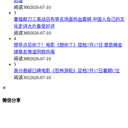
后虐
阅读390
2026-07-10
3
曹操献刀三英战吕布等名场面热血震撼 中国人自己的文
化史诗大片备受好评
阅读389
2026-07-10
4
想早点见你了！电影《想你了》提档7月17日 章若楠金
靖挚友情谊同频共振
阅读388
2026-07-10
5
高分悬疑口碑电影《恐怖游轮》定档7月17日暑期C位
阅读392
2026-07-10
✕
微信分享