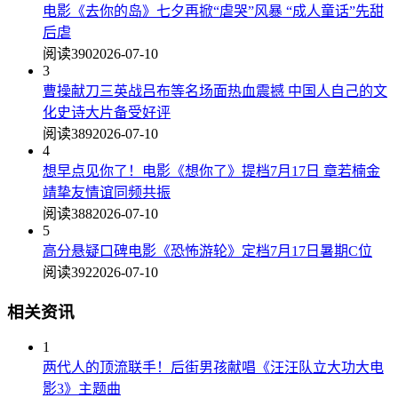
电影《去你的岛》七夕再掀“虐哭”风暴 “成人童话”先甜
后虐
阅读390
2026-07-10
3
曹操献刀三英战吕布等名场面热血震撼 中国人自己的文
化史诗大片备受好评
阅读389
2026-07-10
4
想早点见你了！电影《想你了》提档7月17日 章若楠金
靖挚友情谊同频共振
阅读388
2026-07-10
5
高分悬疑口碑电影《恐怖游轮》定档7月17日暑期C位
阅读392
2026-07-10
相关资讯
1
两代人的顶流联手！后街男孩献唱《汪汪队立大功大电
影3》主题曲