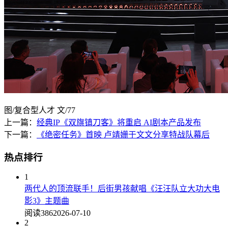
图/复合型人才 文/77
上一篇：
经典IP《双旗镇刀客》将重启 AI剧本产品发布
下一篇：
《绝密任务》首映 卢靖姗于文文分享特战队幕后
热点排行
1
两代人的顶流联手！后街男孩献唱《汪汪队立大功大电
影3》主题曲
阅读386
2026-07-10
2