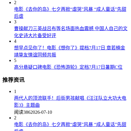
2
电影《去你的岛》七夕再掀“虐哭”风暴 “成人童话”先甜
后虐
3
曹操献刀三英战吕布等名场面热血震撼 中国人自己的文
化史诗大片备受好评
4
想早点见你了！电影《想你了》提档7月17日 章若楠金
靖挚友情谊同频共振
5
高分悬疑口碑电影《恐怖游轮》定档7月17日暑期C位
推荐资讯
1
两代人的顶流联手！后街男孩献唱《汪汪队立大功大电
影3》主题曲
阅读386
2026-07-10
2
电影《去你的岛》七夕再掀“虐哭”风暴 “成人童话”先甜