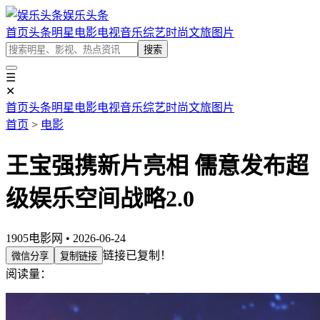
娱乐头条
首页
头条
明星
电影
电视
音乐
综艺
时尚
文旅
图片
搜索
☰
✕
首页
头条
明星
电影
电视
音乐
综艺
时尚
文旅
图片
首页
>
电影
王宝强携新片亮相 儒意发布超
级娱乐空间战略2.0
1905电影网 • 2026-06-24
链接已复制！
微信分享
复制链接
阅读量：