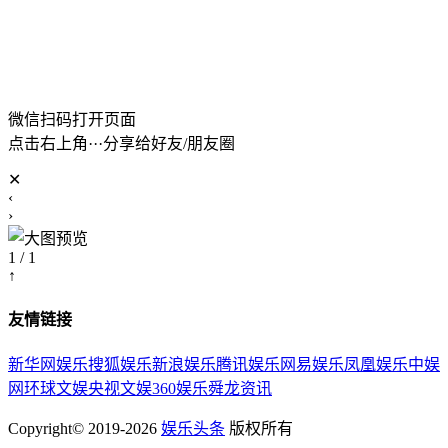
微信扫码打开页面
点击右上角···分享给好友/朋友圈
✕
‹
›
1 / 1
↑
友情链接
新华网娱乐
搜狐娱乐
新浪娱乐
腾讯娱乐
网易娱乐
凤凰娱乐
中娱
网
环球文娱
央视文娱
360娱乐
舜龙资讯
Copyright© 2019-2026
娱乐头条
版权所有