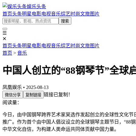
娱乐头条
首页
头条
明星
电影
电视
音乐
综艺
时尚
文旅
图片
搜索
☰
✕
首页
头条
明星
电影
电视
音乐
综艺
时尚
文旅
图片
首页
>
音乐
中国人创立的“88钢琴节”全球
凤凰娱乐 • 2025-08-13
链接已复制！
微信分享
复制链接
阅读量：
今日，由中国钢琴跨界艺术家吴选作发起创立的全球性文化节日
推广。作为首个由中国人倡议设立的全球钢琴主题节日，“88
中华文化自信，为构建人类命运共同体贡献中国力量。