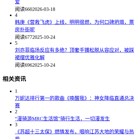
爱
阅读660
2026-03-18
4
韩庚《营救飞虎》上线，明明很燃，为何口碑坍塌，票
房扑街呢
阅读677
2025-10-24
5
刘亦菲临场反应有多绝？顶奢手镯松脱从容应对，被踩
裙摆优雅化解
阅读696
2025-10-24
相关资讯
1
万妮达排行第一的歌曲《唤醒我》：神女降临直通总决
赛
2
“漫骑游MRC生活馆”骑行生活，一切漫发生
3
《苏超十三太保》燃情发布，唱响江苏大地的荣耀与热