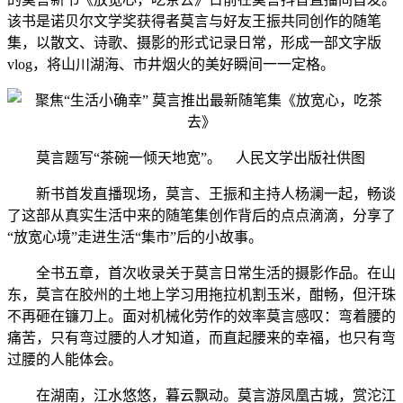
该书是诺贝尔文学奖获得者莫言与好友王振共同创作的随笔
集，以散文、诗歌、摄影的形式记录日常，形成一部文字版
vlog，将山川湖海、市井烟火的美好瞬间一一定格。
莫言题写“茶碗一倾天地宽”。 人民文学出版社供图
新书首发直播现场，莫言、王振和主持人杨澜一起，畅谈
了这部从真实生活中来的随笔集创作背后的点点滴滴，分享了
“放宽心境”走进生活“集市”后的小故事。
全书五章，首次收录关于莫言日常生活的摄影作品。在山
东，莫言在胶州的土地上学习用拖拉机割玉米，酣畅，但汗珠
不再砸在镰刀上。面对机械化劳作的效率莫言感叹：弯着腰的
痛苦，只有弯过腰的人才知道，而直起腰来的幸福，也只有弯
过腰的人能体会。
在湖南，江水悠悠，暮云飘动。莫言游凤凰古城，赏沱江