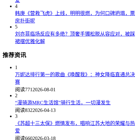
爱
4
韩庚《营救飞虎》上线，明明很燃，为何口碑坍塌，票
房扑街呢
5
刘亦菲临场反应有多绝？顶奢手镯松脱从容应对，被踩
裙摆优雅化解
推荐资讯
1
万妮达排行第一的歌曲《唤醒我》：神女降临直通总决
赛
阅读771
2026-08-01
2
“漫骑游MRC生活馆”骑行生活，一切漫发生
阅读832
2026-04-13
3
《苏超十三太保》燃情发布，唱响江苏大地的荣耀与热
爱
阅读660
2026-03-18