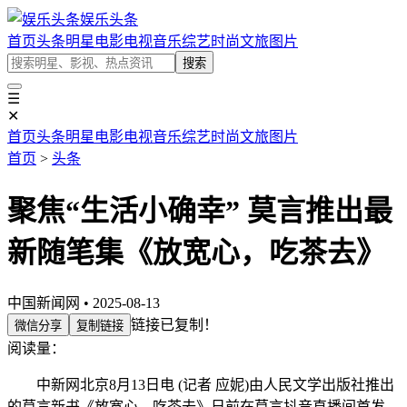
娱乐头条
首页
头条
明星
电影
电视
音乐
综艺
时尚
文旅
图片
搜索
☰
✕
首页
头条
明星
电影
电视
音乐
综艺
时尚
文旅
图片
首页
>
头条
聚焦“生活小确幸” 莫言推出最
新随笔集《放宽心，吃茶去》
中国新闻网 • 2025-08-13
链接已复制！
微信分享
复制链接
阅读量：
中新网北京8月13日电 (记者 应妮)由人民文学出版社推出
的莫言新书《放宽心，吃茶去》日前在莫言抖音直播间首发。