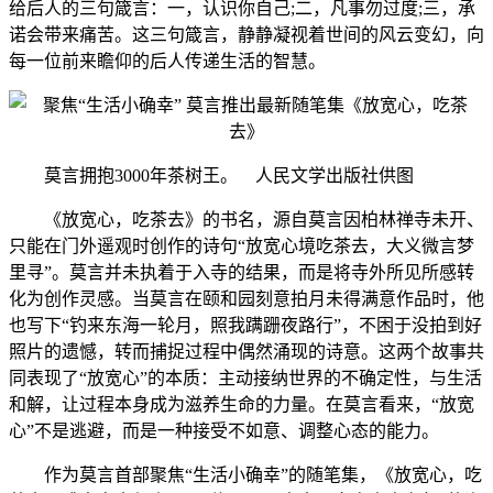
给后人的三句箴言：一，认识你自己;二，凡事勿过度;三，承
诺会带来痛苦。这三句箴言，静静凝视着世间的风云变幻，向
每一位前来瞻仰的后人传递生活的智慧。
莫言拥抱3000年茶树王。 人民文学出版社供图
《放宽心，吃茶去》的书名，源自莫言因柏林禅寺未开、
只能在门外遥观时创作的诗句“放宽心境吃茶去，大义微言梦
里寻”。莫言并未执着于入寺的结果，而是将寺外所见所感转
化为创作灵感。当莫言在颐和园刻意拍月未得满意作品时，他
也写下“钓来东海一轮月，照我蹒跚夜路行”，不困于没拍到好
照片的遗憾，转而捕捉过程中偶然涌现的诗意。这两个故事共
同表现了“放宽心”的本质：主动接纳世界的不确定性，与生活
和解，让过程本身成为滋养生命的力量。在莫言看来，“放宽
心”不是逃避，而是一种接受不如意、调整心态的能力。
作为莫言首部聚焦“生活小确幸”的随笔集，《放宽心，吃