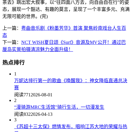
茶去》跳出宏大叙事，以“往四面八方去，向自由自在行”的姿
态，展现一个豁达、有趣的莫言，呈现了一个丰富多元、充满
无限可能的世界。(完)
上一篇：
粤曲音乐剧《粉墨芳华》首演 聚焦岭南戏台人生百
态
下一篇：
NCT WISH夏日颂《Surf》音源及MV公开！通过巴
厘岛实景拍摄清凉魅力全面升级！
热点排行
1
万妮达排行第一的歌曲《唤醒我》：神女降临直通总决
赛
阅读771
2026-08-01
2
“漫骑游MRC生活馆”骑行生活，一切漫发生
阅读832
2026-04-13
3
《苏超十三太保》燃情发布，唱响江苏大地的荣耀与热