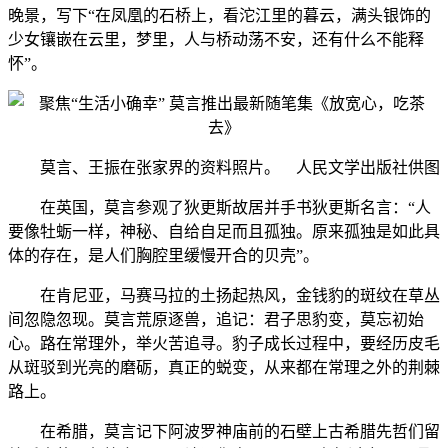
晚景，写下“在凤凰的石桥上，看沱江里的暮云，满头银饰的
少女镶嵌在云里，梦里，人与桥动荡不安，还有什么不能释
怀”。
莫言、王振在张家界的资料照片。 人民文学出版社供图
在英国，莫言参观了狄更斯故居并手书狄更斯名言：“人
要像牡蛎一样，神秘、自给自足而且孤独。原来孤独是如此具
体的存在，是人们胸腔里缓慢开合的贝壳”。
在肯尼亚，马赛马拉的土扬起热风，金钱豹的斑纹在草丛
间忽隐忽现。莫言荒原逐兽，追记：君子思豹变，莫忘初始
心。路在常理外，举火苦追寻。豹子成长过程中，要经历皮毛
从斑驳到光亮的磨砺，真正的蜕变，从来都在常理之外的荆棘
路上。
在希腊，莫言记下阿波罗神庙前的石壁上古希腊先哲们留