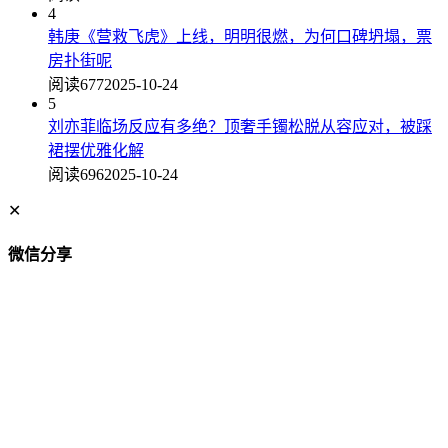
4
韩庚《营救飞虎》上线，明明很燃，为何口碑坍塌，票
房扑街呢
阅读677
2025-10-24
5
刘亦菲临场反应有多绝？顶奢手镯松脱从容应对，被踩
裙摆优雅化解
阅读696
2025-10-24
✕
微信分享