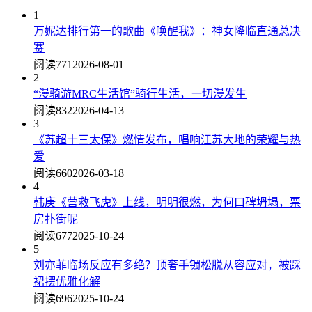
1
万妮达排行第一的歌曲《唤醒我》：神女降临直通总决
赛
阅读771
2026-08-01
2
“漫骑游MRC生活馆”骑行生活，一切漫发生
阅读832
2026-04-13
3
《苏超十三太保》燃情发布，唱响江苏大地的荣耀与热
爱
阅读660
2026-03-18
4
韩庚《营救飞虎》上线，明明很燃，为何口碑坍塌，票
房扑街呢
阅读677
2025-10-24
5
刘亦菲临场反应有多绝？顶奢手镯松脱从容应对，被踩
裙摆优雅化解
阅读696
2025-10-24