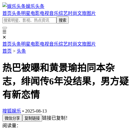
娱乐头条
首页
头条
明星
电影
电视
音乐
综艺
时尚
文旅
图片
搜索
☰
✕
首页
头条
明星
电影
电视
音乐
综艺
时尚
文旅
图片
首页
>
头条
热巴被曝和黄景瑜拍同本杂
志，绯闻传6年没结果，男方疑
有新恋情
搜狐娱乐
• 2025-08-13
链接已复制！
微信分享
复制链接
阅读量：