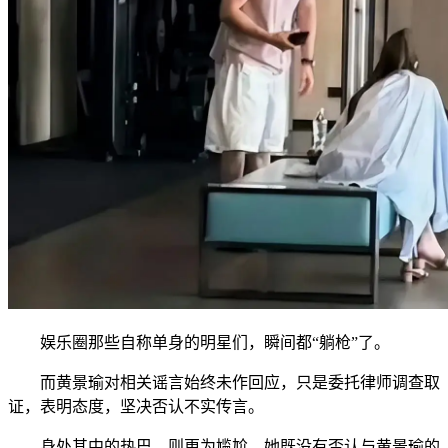
娱乐圈那些自称单身的明星们，瞬间都“躺枪”了。
而黄景瑜对相关谣言始终未作回应，只是委托律师调查取
证，表明态度，坚决否认不实传言。
身处其中的热巴，则更为尴尬。她既没有否认与黄景瑜的