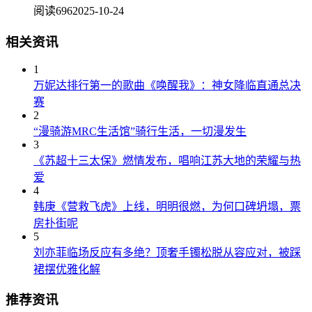
阅读696
2025-10-24
相关资讯
1
万妮达排行第一的歌曲《唤醒我》：神女降临直通总决
赛
2
“漫骑游MRC生活馆”骑行生活，一切漫发生
3
《苏超十三太保》燃情发布，唱响江苏大地的荣耀与热
爱
4
韩庚《营救飞虎》上线，明明很燃，为何口碑坍塌，票
房扑街呢
5
刘亦菲临场反应有多绝？顶奢手镯松脱从容应对，被踩
裙摆优雅化解
推荐资讯