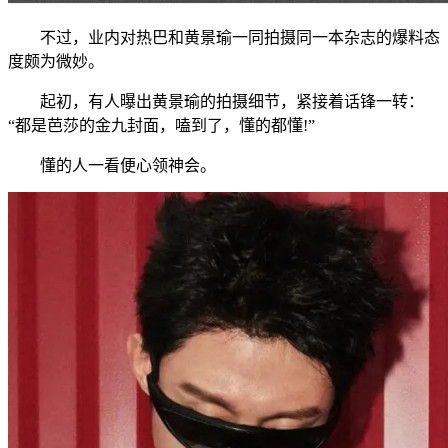
不过，业内对热巴和黄景瑜一同拍摄同一本杂志的爆料态
度颇为微妙。
起初，有人曝出黄景瑜的拍摄细节，紧接着话锋一转：
“都是芭莎的金九封面，嗑到了，懂的都懂!”
懂的人一看便心领神会。