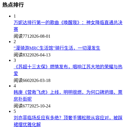
热点排行
1
万妮达排行第一的歌曲《唤醒我》：神女降临直通总决
赛
阅读771
2026-08-01
2
“漫骑游MRC生活馆”骑行生活，一切漫发生
阅读832
2026-04-13
3
《苏超十三太保》燃情发布，唱响江苏大地的荣耀与热
爱
阅读660
2026-03-18
4
韩庚《营救飞虎》上线，明明很燃，为何口碑坍塌，票
房扑街呢
阅读677
2025-10-24
5
刘亦菲临场反应有多绝？顶奢手镯松脱从容应对，被踩
裙摆优雅化解