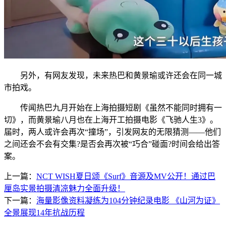
另外，有网友发现，未来热巴和黄景瑜或许还会在同一城
市拍戏。
传闻热巴九月开始在上海拍摄短剧《虽然不能同时拥有一
切》，而黄景瑜八月也在上海开工拍摄电影《飞驰人生3》。
届时，两人或许会再次“撞场”，引发网友的无限猜测——他们
之间还会不会有交集?是否会再次被“巧合”碰面?时间会给出答
案。
上一篇：
NCT WISH夏日颂《Surf》音源及MV公开！通过巴
厘岛实景拍摄清凉魅力全面升级！
下一篇：
海量影像资料凝练为104分钟纪录电影 《山河为证》
全景展现14年抗战历程