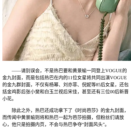
——请别误会，不是热巴要和黄景瑜一同登上VOGUE的
金九封面，而是包括热巴在内的11位女星将共同出演VOGUE
的金九群封面，不仅有杨幂、刘亦菲、倪妮等85后女星，还包
括金鸡影后张小斐和白玉兰视后宋佳，甚至还有三位00后新晋
小花。
除此之外，热巴还成功拿下了《时尚芭莎》的金九封面，
而传闻中黄景瑜则将和热巴一起为芭莎拍摄，但粉丝们请放
心，他只是拍摄内页，不会与热巴争夺“封面风头”。