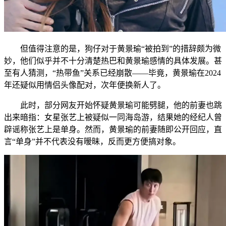
但值得注意的是，狗仔对于黄景瑜“被拍到”的措辞颇为微
妙，他们似乎并不十分清楚热巴和黄景瑜感情的具体发展。甚
至有人猜测，“热带鱼”关系已经崩散——毕竟，黄景瑜在2024
年还疑似用情侣头像配对，次年便换新人了。
此时，部分网友开始怀疑黄景瑜可能劈腿，他的前妻也跳
出来暗指：女星张艺上被疑似一同海岛游，结果她的经纪人曾
辟谣称张艺上是单身。然而，黄景瑜的前妻随即公开回应，直
言“单身”并不代表没有暧昧，反而更方便搞对象。