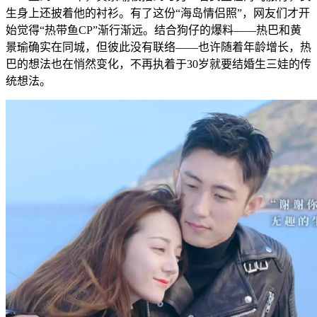
生身上还披着他的衬衫。有了这份“海岛情侣照”，网友们才开
始觉得“热带鱼CP”渐行渐远。结合狗仔的爆料——热巴和黄
景瑜确实在同城，但彼此没有联络——也许随着年龄增长，热
巴的想法也在悄然变化，不再执着于30岁就要结婚生三娃的传
统想法。