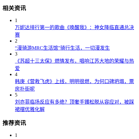
相关资讯
1
万妮达排行第一的歌曲《唤醒我》：神女降临直通总决
赛
2
“漫骑游MRC生活馆”骑行生活，一切漫发生
3
《苏超十三太保》燃情发布，唱响江苏大地的荣耀与热
爱
4
韩庚《营救飞虎》上线，明明很燃，为何口碑坍塌，票
房扑街呢
5
刘亦菲临场反应有多绝？顶奢手镯松脱从容应对，被踩
裙摆优雅化解
推荐资讯
1