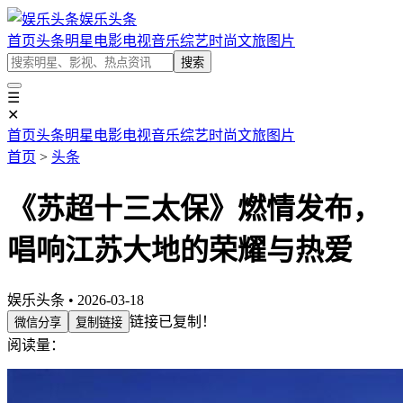
娱乐头条
首页
头条
明星
电影
电视
音乐
综艺
时尚
文旅
图片
搜索
☰
✕
首页
头条
明星
电影
电视
音乐
综艺
时尚
文旅
图片
首页
>
头条
《苏超十三太保》燃情发布，
唱响江苏大地的荣耀与热爱
娱乐头条 • 2026-03-18
链接已复制！
微信分享
复制链接
阅读量：