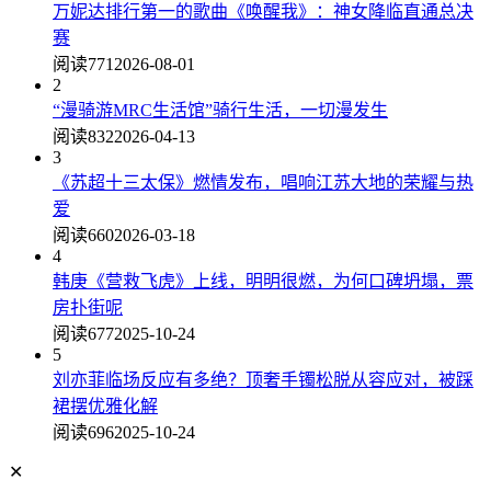
万妮达排行第一的歌曲《唤醒我》：神女降临直通总决
赛
阅读771
2026-08-01
2
“漫骑游MRC生活馆”骑行生活，一切漫发生
阅读832
2026-04-13
3
《苏超十三太保》燃情发布，唱响江苏大地的荣耀与热
爱
阅读660
2026-03-18
4
韩庚《营救飞虎》上线，明明很燃，为何口碑坍塌，票
房扑街呢
阅读677
2025-10-24
5
刘亦菲临场反应有多绝？顶奢手镯松脱从容应对，被踩
裙摆优雅化解
阅读696
2025-10-24
✕