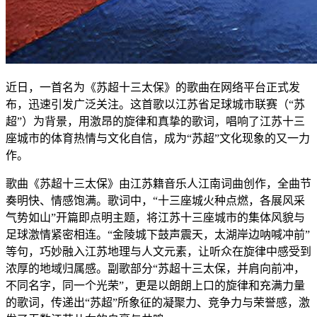
近日，一首名为《苏超十三太保》的歌曲在网络平台正式发
布，迅速引发广泛关注。这首歌以江苏省足球城市联赛（“苏
超”）为背景，用激昂的旋律和真挚的歌词，唱响了江苏十三
座城市的体育热情与文化自信，成为“苏超”文化现象的又一力
作。
歌曲《苏超十三太保》由江苏籍音乐人江南词曲创作，全曲节
奏明快、情感饱满。歌词中，“十三座城火种点燃，各展风采
气势如山”开篇即点明主题，将江苏十三座城市的集体风貌与
足球激情紧密相连。“金陵城下鼓声震天，太湖岸边呐喊冲前”
等句，巧妙融入江苏地理与人文元素，让听众在旋律中感受到
浓厚的地域归属感。副歌部分“苏超十三太保，并肩向前冲，
不同名字，同一个光荣”，更是以朗朗上口的旋律和充满力量
的歌词，传递出“苏超”所象征的凝聚力、竞争力与荣誉感，激