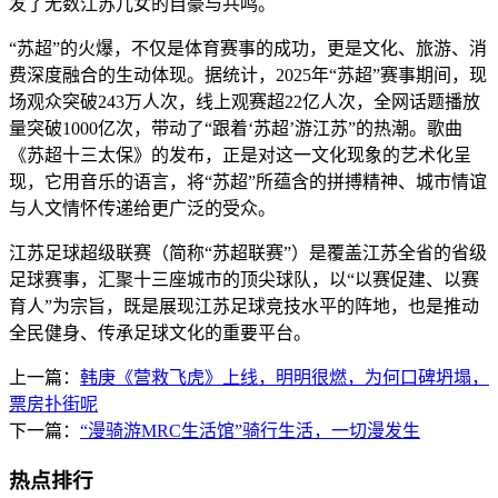
发了无数江苏儿女的自豪与共鸣。
“苏超”的火爆，不仅是体育赛事的成功，更是文化、旅游、消
费深度融合的生动体现。据统计，2025年“苏超”赛事期间，现
场观众突破243万人次，线上观赛超22亿人次，全网话题播放
量突破1000亿次，带动了“跟着‘苏超’游江苏”的热潮。歌曲
《苏超十三太保》的发布，正是对这一文化现象的艺术化呈
现，它用音乐的语言，将“苏超”所蕴含的拼搏精神、城市情谊
与人文情怀传递给更广泛的受众。
江苏足球超级联赛（简称“苏超联赛”）是覆盖江苏全省的省级
足球赛事，汇聚十三座城市的顶尖球队，以“以赛促建、以赛
育人”为宗旨，既是展现江苏足球竞技水平的阵地，也是推动
全民健身、传承足球文化的重要平台。
上一篇：
韩庚《营救飞虎》上线，明明很燃，为何口碑坍塌，
票房扑街呢
下一篇：
“漫骑游MRC生活馆”骑行生活，一切漫发生
热点排行