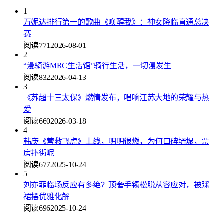
1
万妮达排行第一的歌曲《唤醒我》：神女降临直通总决
赛
阅读771
2026-08-01
2
“漫骑游MRC生活馆”骑行生活，一切漫发生
阅读832
2026-04-13
3
《苏超十三太保》燃情发布，唱响江苏大地的荣耀与热
爱
阅读660
2026-03-18
4
韩庚《营救飞虎》上线，明明很燃，为何口碑坍塌，票
房扑街呢
阅读677
2025-10-24
5
刘亦菲临场反应有多绝？顶奢手镯松脱从容应对，被踩
裙摆优雅化解
阅读696
2025-10-24