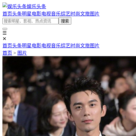
娱乐头条
首页
头条
明星
电影
电视
音乐
综艺
时尚
文旅
图片
搜索
☰
✕
首页
头条
明星
电影
电视
音乐
综艺
时尚
文旅
图片
首页
>
图片