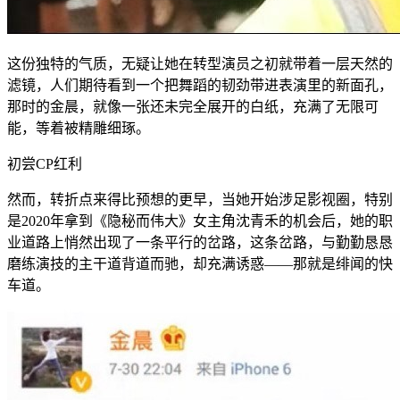
这份独特的气质，无疑让她在转型演员之初就带着一层天然的
滤镜，人们期待看到一个把舞蹈的韧劲带进表演里的新面孔，
那时的金晨，就像一张还未完全展开的白纸，充满了无限可
能，等着被精雕细琢。
初尝CP红利
然而，转折点来得比预想的更早，当她开始涉足影视圈，特别
是2020年拿到《隐秘而伟大》女主角沈青禾的机会后，她的职
业道路上悄然出现了一条平行的岔路，这条岔路，与勤勤恳恳
磨练演技的主干道背道而驰，却充满诱惑——那就是绯闻的快
车道。