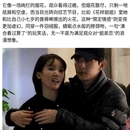
它像一场绚烂的烟花，观众看得过瘾，但烟花散尽，只剩一地
纸屑和空虚，而当目光转向综艺节目，比如《花样姐姐》里她
和比自己小七岁的曾舜晞擦出的火花，这种“限定情感”则变得
更加虚幻，同穿一件羽绒服，蜻蜓点水般的脖颈吻，一句“凑
合着过算了”的玩笑话，无一不是为满足观众对“姐弟恋”的浪
漫想象。