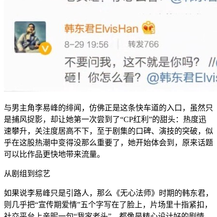
与男主角李易峰的绯闻，仿佛正是这条快车道的入口，虽然只
是捕风捉影，却让她第一次尝到了“CP红利”的甜头：热度迅
速攀升，关注度居高不下，至于剧集的口碑、演技的突破，似
乎在这股热潮中变得没那么重要了，她开始体会到，原来话题
可以比作品更快地带来流量。
从剧组到综艺
如果说李易峰只是引路人，那么《无心法师》时期的韩东君，
则几乎把“宣传期爱情”五个字写在了脸上，片场里十指紧扣，
社交平台上亲昵一句“我家老头”，都像是精心设计好的剧情，