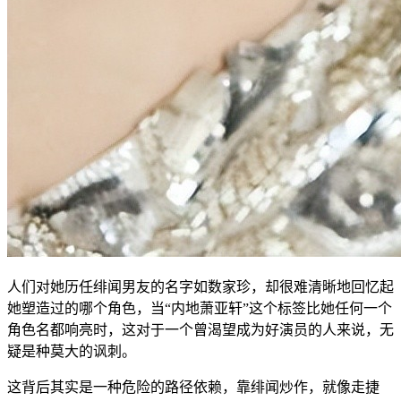
人们对她历任绯闻男友的名字如数家珍，却很难清晰地回忆起
她塑造过的哪个角色，当“内地萧亚轩”这个标签比她任何一个
角色名都响亮时，这对于一个曾渴望成为好演员的人来说，无
疑是种莫大的讽刺。
这背后其实是一种危险的路径依赖，靠绯闻炒作，就像走捷