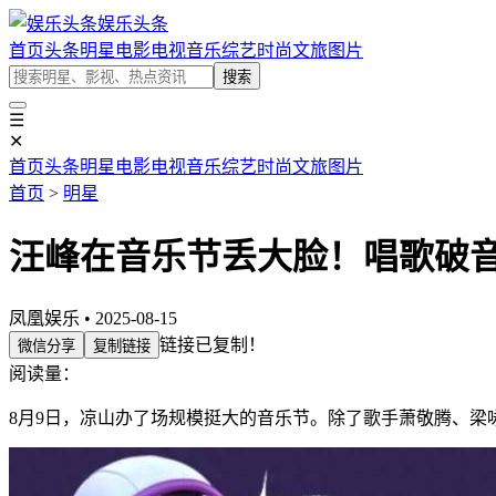
娱乐头条
首页
头条
明星
电影
电视
音乐
综艺
时尚
文旅
图片
搜索
☰
✕
首页
头条
明星
电影
电视
音乐
综艺
时尚
文旅
图片
首页
>
明星
汪峰在音乐节丢大脸！唱歌破
凤凰娱乐 • 2025-08-15
链接已复制！
微信分享
复制链接
阅读量：
8月9日，凉山办了场规模挺大的音乐节。除了歌手萧敬腾、梁咏