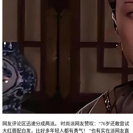
网友评论区迅速分成两派。 时尚派网友赞叹：“76岁还敢尝试
大红唇配白发，比好多年轻人都有勇气！ ”也有实在派网友直