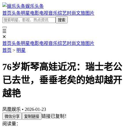
娱乐头条
首页
头条
明星
电影
电视
音乐
综艺
时尚
文旅
图片
搜索
☰
✕
首页
头条
明星
电影
电视
音乐
综艺
时尚
文旅
图片
首页
>
明星
76岁斯琴高娃近况：瑞士老公
已去世，垂垂老矣的她却越开
越艳
凤凰娱乐 • 2026-01-23
链接已复制！
微信分享
复制链接
阅读量：