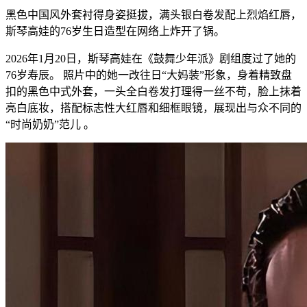
黑色中国风外套衬得身姿挺拔，满头银白卷发配上烈焰红唇，
斯琴高娃的76岁生日造型在网络上炸开了锅。
2026年1月20日，斯琴高娃在《鼓舞少年派》剧组度过了她的
76岁寿辰。 照片中的她一改往日“大妈装”形象，身着精致盘
扣的黑色中式外套，一头全白卷发打理得一丝不苟，脸上抹着
亮白底妆，搭配标志性大红唇和细框眼镜，展现出与众不同的
“时尚奶奶”范儿 。