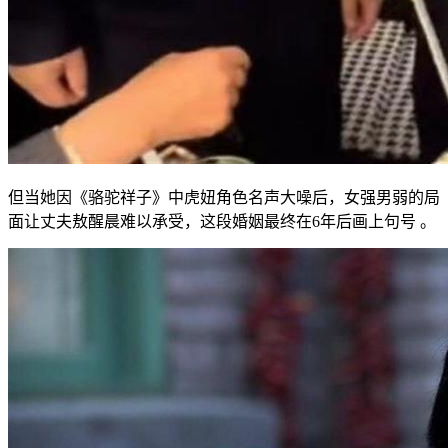
但当她因《骆驼祥子》中虎妞角色名声大噪后，女强男弱的局
面让丈夫敖醒晨难以承受，这段婚姻最终在6年后画上句号 。