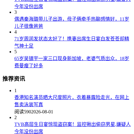
今年没份出席
3
偶遇秦海璐带儿子出游，母子俩牵手热聊感情好，11岁
儿子很像爸爸
4
71岁周润发状态太好了！携妻出席生日宴白发苍苍却精
气神十足
5
65岁吴镇宇一家三口现身新加坡，老婆气质出众，18岁
费曼瘦了好多
推荐资讯
1
香港知名演员晒大尺度照片，衣着暴露险走光，在网上
售卖泳装写真
阅读590
2026-08-01
2
TVB高层生日宴惊现盗窃案！监控揪出偷窃男星,嫌疑人
今年没份出席