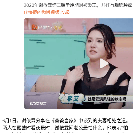
6月1日，谢依霖分享在《爸爸当家》中谈到的夫妻相处之道。
两人在露营时看夜景时，谢依霖问老公最怕什么，他表示“怕