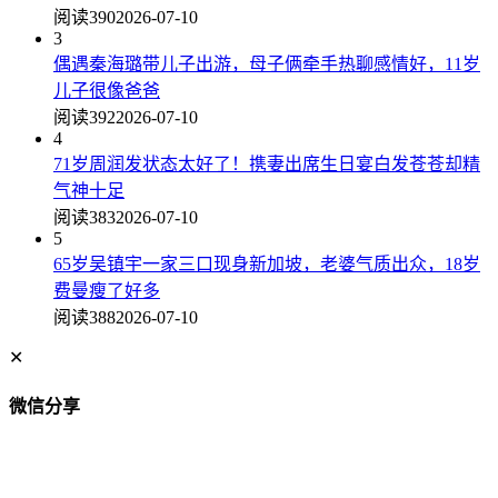
阅读390
2026-07-10
3
偶遇秦海璐带儿子出游，母子俩牵手热聊感情好，11岁
儿子很像爸爸
阅读392
2026-07-10
4
71岁周润发状态太好了！携妻出席生日宴白发苍苍却精
气神十足
阅读383
2026-07-10
5
65岁吴镇宇一家三口现身新加坡，老婆气质出众，18岁
费曼瘦了好多
阅读388
2026-07-10
✕
微信分享