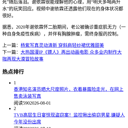
死”随后落泪。谢依霖很能理解他的心理，用“明天多喝两升
水”的玩笑回应。视频中谢依霖还透露他们现在的身体状况都
很好。
据悉，2020年谢依霖怀二胎期间，老公被确诊重症肌无力（一
种自身免疫性疾病），并伴有胸腺肿瘤，需终身服药控制。
上一篇：
杨紫写真灵动清新 穿斜肩轻纱裙优雅甜美
下一篇：
大热国漫IP《镖人》再出动画电影 众多业内制作大
咖再现大漠冒险故事
热点排行
1
香港知名演员晒大尺度照片，衣着暴露险走光，在网上
售卖泳装写真
阅读590
2026-08-01
2
TVB高层生日宴惊现盗窃案！监控揪出偷窃男星,嫌疑人
今年没份出席