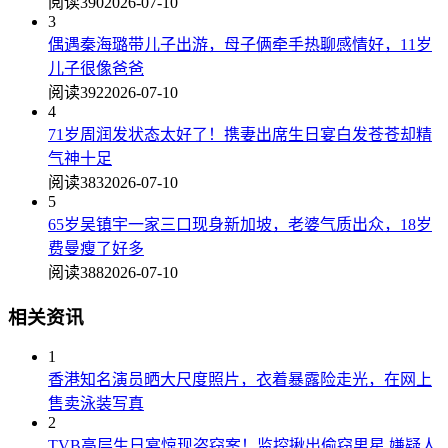
阅读390
2026-07-10
3
偶遇秦海璐带儿子出游，母子俩牵手热聊感情好，11岁
儿子很像爸爸
阅读392
2026-07-10
4
71岁周润发状态太好了！携妻出席生日宴白发苍苍却精
气神十足
阅读383
2026-07-10
5
65岁吴镇宇一家三口现身新加坡，老婆气质出众，18岁
费曼瘦了好多
阅读388
2026-07-10
相关资讯
1
香港知名演员晒大尺度照片，衣着暴露险走光，在网上
售卖泳装写真
2
TVB高层生日宴惊现盗窃案！监控揪出偷窃男星,嫌疑人