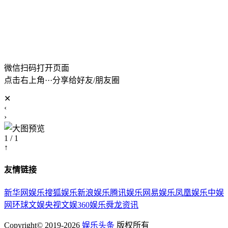
微信扫码打开页面
点击右上角···分享给好友/朋友圈
✕
‹
›
1 / 1
↑
友情链接
新华网娱乐
搜狐娱乐
新浪娱乐
腾讯娱乐
网易娱乐
凤凰娱乐
中娱
网
环球文娱
央视文娱
360娱乐
舜龙资讯
Copyright© 2019-2026
娱乐头条
版权所有