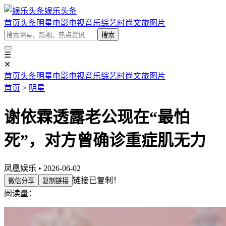
娱乐头条
首页
头条
明星
电影
电视
音乐
综艺
时尚
文旅
图片
搜索
☰
✕
首页
头条
明星
电影
电视
音乐
综艺
时尚
文旅
图片
首页
>
明星
谢依霖透露老公现在“最怕
死”，对方曾确诊重症肌无力
凤凰娱乐 • 2026-06-02
链接已复制！
微信分享
复制链接
阅读量：