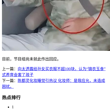
目前，节目组尚未就此作出回应。
上一篇：
向太透露给孙女买衣服不超100块，认为“锦衣玉食”
式养育会害了孩子
下一篇：
陈都灵化妆睡觉引热议 化妆师：是我应允，未造成
困扰。
热点排行
1