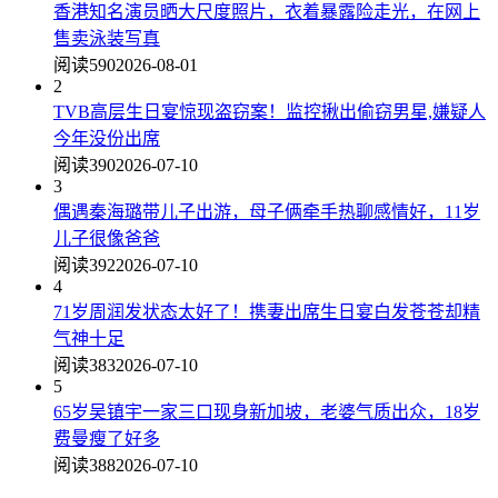
香港知名演员晒大尺度照片，衣着暴露险走光，在网上
售卖泳装写真
阅读590
2026-08-01
2
TVB高层生日宴惊现盗窃案！监控揪出偷窃男星,嫌疑人
今年没份出席
阅读390
2026-07-10
3
偶遇秦海璐带儿子出游，母子俩牵手热聊感情好，11岁
儿子很像爸爸
阅读392
2026-07-10
4
71岁周润发状态太好了！携妻出席生日宴白发苍苍却精
气神十足
阅读383
2026-07-10
5
65岁吴镇宇一家三口现身新加坡，老婆气质出众，18岁
费曼瘦了好多
阅读388
2026-07-10