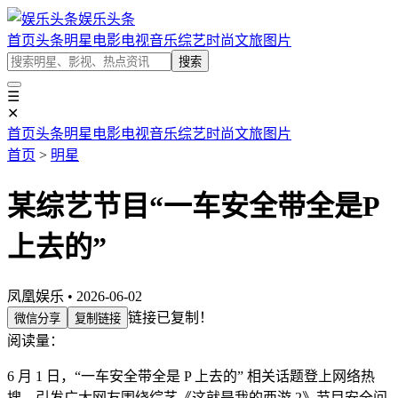
娱乐头条
首页
头条
明星
电影
电视
音乐
综艺
时尚
文旅
图片
搜索
☰
✕
首页
头条
明星
电影
电视
音乐
综艺
时尚
文旅
图片
首页
>
明星
某综艺节目“一车安全带全是P
上去的”
凤凰娱乐 • 2026-06-02
链接已复制！
微信分享
复制链接
阅读量：
6 月 1 日，“一车安全带全是 P 上去的” 相关话题登上网络热
搜，引发广大网友围绕综艺《这就是我的西游 2》节目安全问