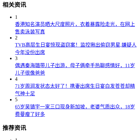
相关资讯
1
香港知名演员晒大尺度照片，衣着暴露险走光，在网上
售卖泳装写真
2
TVB高层生日宴惊现盗窃案！监控揪出偷窃男星,嫌疑人
今年没份出席
3
偶遇秦海璐带儿子出游，母子俩牵手热聊感情好，11岁
儿子很像爸爸
4
71岁周润发状态太好了！携妻出席生日宴白发苍苍却精
气神十足
5
65岁吴镇宇一家三口现身新加坡，老婆气质出众，18岁
费曼瘦了好多
推荐资讯