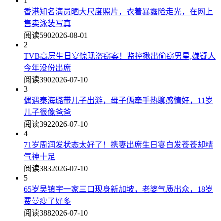
1
香港知名演员晒大尺度照片，衣着暴露险走光，在网上
售卖泳装写真
阅读590
2026-08-01
2
TVB高层生日宴惊现盗窃案！监控揪出偷窃男星,嫌疑人
今年没份出席
阅读390
2026-07-10
3
偶遇秦海璐带儿子出游，母子俩牵手热聊感情好，11岁
儿子很像爸爸
阅读392
2026-07-10
4
71岁周润发状态太好了！携妻出席生日宴白发苍苍却精
气神十足
阅读383
2026-07-10
5
65岁吴镇宇一家三口现身新加坡，老婆气质出众，18岁
费曼瘦了好多
阅读388
2026-07-10