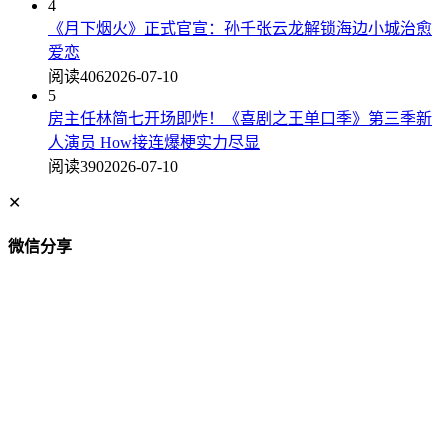
4
《月下烟火》正式官宣：孙千张云龙解锁海边小城治愈
爱恋
阅读406
2026-07-10
5
房主任林简七开场即炸！《喜剧之王单口季》第三季新
人演员 How接连爆梗实力尽显
阅读390
2026-07-10
✕
微信分享