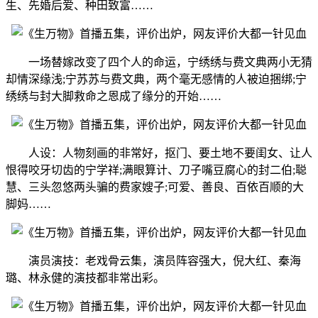
生、先婚后爱、种田致富……
一场替嫁改变了四个人的命运，宁绣绣与费文典两小无猜
却情深缘浅;宁苏苏与费文典，两个毫无感情的人被迫捆绑;宁
绣绣与封大脚救命之恩成了缘分的开始……
人设：人物刻画的非常好，抠门、要土地不要闺女、让人
恨得咬牙切齿的宁学祥;满眼算计、刀子嘴豆腐心的封二伯;聪
慧、三头忽悠两头骗的费家嫂子;可爱、善良、百依百顺的大
脚妈……
演员演技：老戏骨云集，演员阵容强大，倪大红、秦海
璐、林永健的演技都非常出彩。