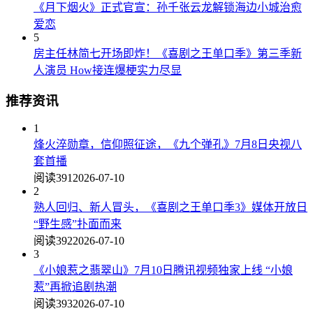
《月下烟火》正式官宣：孙千张云龙解锁海边小城治愈
爱恋
5
房主任林简七开场即炸！《喜剧之王单口季》第三季新
人演员 How接连爆梗实力尽显
推荐资讯
1
烽火淬勋章，信仰照征途，《九个弹孔》7月8日央视八
套首播
阅读391
2026-07-10
2
熟人回归、新人冒头，《喜剧之王单口季3》媒体开放日
“野生感”扑面而来
阅读392
2026-07-10
3
《小娘惹之翡翠山》7月10日腾讯视频独家上线 “小娘
惹”再掀追剧热潮
阅读393
2026-07-10