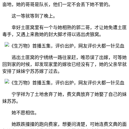
亩地，她的哥哥是队长，他们一定不会丢下她不管的。
这一等就等到了晚上。
幸好土匪窝里有一个与她相熟的郭二哥，才让她免遭土匪
毒手，又遇上来救她的封大脚才得以逃出虎狼窝。
逃出土匪窝的宁绣绣一路往家赶，唯恐误了出嫁，可等她
回到家的时候，却发现家里的嫁妆已经没有了，她的父亲早就
安排了妹妹宁苏苏嫁了过去。
宁学祥为了土地舍弃了她，费文典放弃了她娶了自己的妹
妹苏苏。
她不愿相信。
她跌跌撞撞的跑向费家，想要问清楚，可她连费文典的面