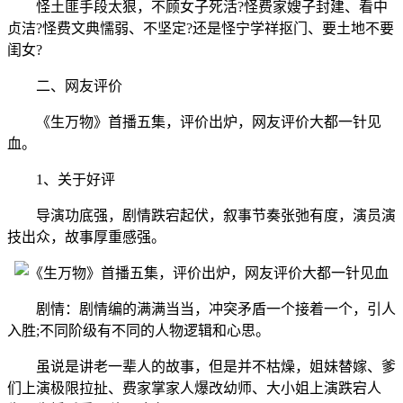
怪土匪手段太狠，不顾女子死活?怪费家嫂子封建、看中
贞洁?怪费文典懦弱、不坚定?还是怪宁学祥抠门、要土地不要
闺女?
二、网友评价
《生万物》首播五集，评价出炉，网友评价大都一针见
血。
1、关于好评
导演功底强，剧情跌宕起伏，叙事节奏张弛有度，演员演
技出众，故事厚重感强。
剧情：剧情编的满满当当，冲突矛盾一个接着一个，引人
入胜;不同阶级有不同的人物逻辑和心思。
虽说是讲老一辈人的故事，但是并不枯燥，姐妹替嫁、爹
们上演极限拉扯、费家掌家人爆改幼师、大小姐上演跌宕人