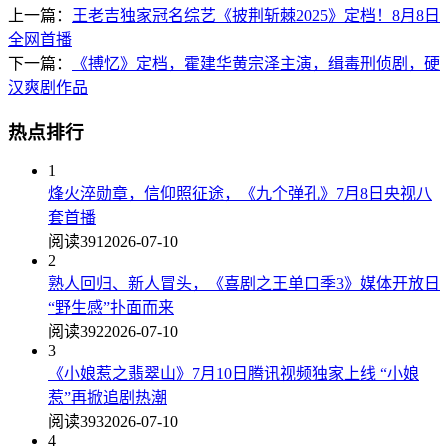
上一篇：
王老吉独家冠名综艺《披荆斩棘2025》定档！8月8日
全网首播
下一篇：
《搏忆》定档，霍建华黄宗泽主演，缉毒刑侦剧，硬
汉爽剧作品
热点排行
1
烽火淬勋章，信仰照征途，《九个弹孔》7月8日央视八
套首播
阅读391
2026-07-10
2
熟人回归、新人冒头，《喜剧之王单口季3》媒体开放日
“野生感”扑面而来
阅读392
2026-07-10
3
《小娘惹之翡翠山》7月10日腾讯视频独家上线 “小娘
惹”再掀追剧热潮
阅读393
2026-07-10
4