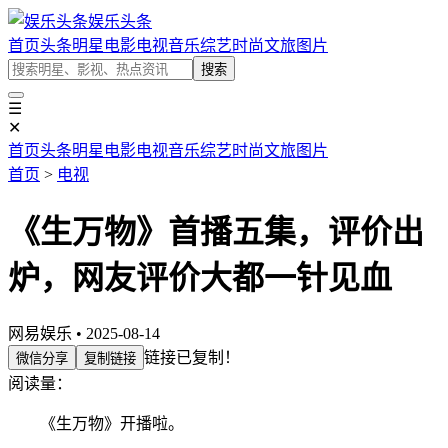
娱乐头条
首页
头条
明星
电影
电视
音乐
综艺
时尚
文旅
图片
搜索
☰
✕
首页
头条
明星
电影
电视
音乐
综艺
时尚
文旅
图片
首页
>
电视
《生万物》首播五集，评价出
炉，网友评价大都一针见血
网易娱乐 • 2025-08-14
链接已复制！
微信分享
复制链接
阅读量：
《生万物》开播啦。