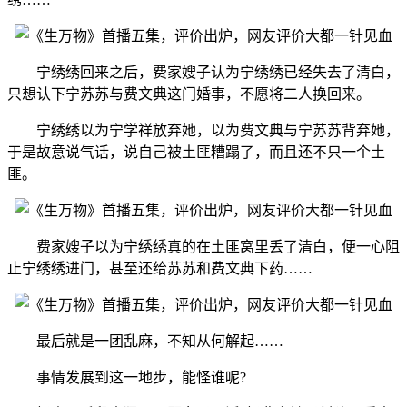
宁绣绣回来之后，费家嫂子认为宁绣绣已经失去了清白，
只想认下宁苏苏与费文典这门婚事，不愿将二人换回来。
宁绣绣以为宁学祥放弃她，以为费文典与宁苏苏背弃她，
于是故意说气话，说自己被土匪糟蹋了，而且还不只一个土
匪。
费家嫂子以为宁绣绣真的在土匪窝里丢了清白，便一心阻
止宁绣绣进门，甚至还给苏苏和费文典下药……
最后就是一团乱麻，不知从何解起……
事情发展到这一地步，能怪谁呢?