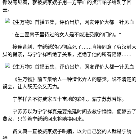
都没有见着，就被费家嫂子用一方带血的贞洁帕子给劝了回
去。
“在土匪窝子里待过的女人是不能进费家的门的。”
接连背刺，宁绣绣的心彻底死了……直接同意了穷汉封大
脚的提亲，与宁学祥断绝了关系，拒绝了他的所有陪嫁……
《生万物》前五集给人一种造化弄人的感觉，说不清楚的
误会，让人既无奈又无力。
宁学祥舍不得费家五十亩地的彩礼，骗宁苏苏替嫁。
宁苏苏以为宁学祥真是要拖延时间去救宁绣绣，便嫁去了
费家，只等着宁绣绣回来将她换回来。
费文典一直被费家嫂子哄骗，以为自己娶的人就是宁绣
绣……