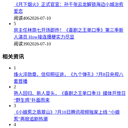
《月下烟火》正式官宣：孙千张云龙解锁海边小城治愈
爱恋
阅读406
2026-07-10
5
房主任林简七开场即炸！《喜剧之王单口季》第三季新
人演员 How接连爆梗实力尽显
阅读390
2026-07-10
相关资讯
1
烽火淬勋章，信仰照征途，《九个弹孔》7月8日央视八
套首播
2
熟人回归、新人冒头，《喜剧之王单口季3》媒体开放日
“野生感”扑面而来
3
《小娘惹之翡翠山》7月10日腾讯视频独家上线 “小娘
惹”再掀追剧热潮
4