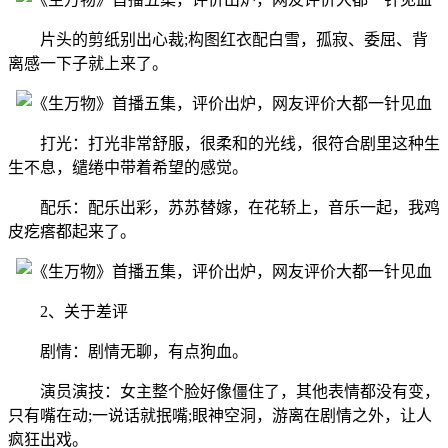
片头的剪纸别出心裁;构图红衣配白雪，孤寂、委屈、背
离感一下子就上来了。
打光：打光非常舒服，很柔和的光线，很符合剧里这种生
生不息，缱绻中带着希望的感觉。
配乐：配乐出彩，苏苏替嫁，在花轿上，音乐一起，我鸡
皮疙瘩都起来了。
2、关于差评
剧情：剧情无聊，有点狗血。
演员演技：女主整个脸好像僵住了，其他表情都没有变，
只有嘴在动;一说话就抿嘴;眼神空洞，游离在剧情之外，让人
疯狂出戏。