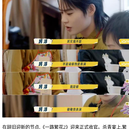
在辞旧迎新的节点,《一路繁花2》迎来正式收官。杀青宴上,繁