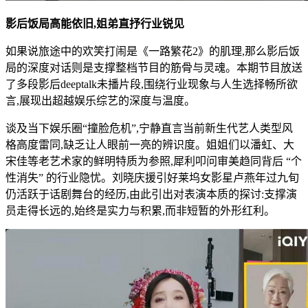
影后饭局高能依旧,姐弟直抒行业锐见
如果说旅途中的欢笑打闹是《一路繁花2》的肌理,那么影后饭
局的深度对话则是支撑整档节目的筋骨与灵魂。本期节目放送
了多段影后deeptalk未播片段,围绕行业现象与人生选择畅所欲
言,展现出超越娱乐综艺的深度与温度。
谈及当下娱乐圈“撞脸危机”,宁静直言当前新生代艺人类型风
格高度雷同,缺乏让人眼前一亮的辨识度。姐姐们以潘虹、大
宋佳等老艺术家的鲜明特质为参照,犀利叩问审美趋同背后 “个
性消失” 的行业隐忧。刘晓庆援引好莱坞女影星卢燕年过九旬
仍活跃于话剧舞台的经历,由此引出对表演本质的探讨:支撑演
员走得长远的,始终是实力与积累,而非短暂的外形红利。