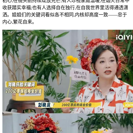
初心,在镜头前持续绽放光芒;有人珍视家庭温暖,在烟火日常中
收获踏实幸福;也有人选择自在独行,在自我世界里活得通透潇
洒。姐姐们的关键词看似各不相同,内核却高度一致——忠于
内心,繁花自来。