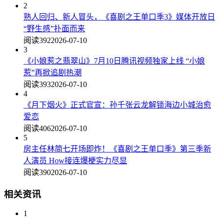
2
熟人回归、新人冒头，《喜剧之王单口季3》媒体开放日
“野生感”扑面而来
阅读392
2026-07-10
3
《小娘惹之翡翠山》7月10日腾讯视频独家上线 “小娘
惹”再掀追剧热潮
阅读393
2026-07-10
4
《月下烟火》正式官宣：孙千张云龙解锁海边小城治愈
爱恋
阅读406
2026-07-10
5
房主任林简七开场即炸！《喜剧之王单口季》第三季新
人演员 How接连爆梗实力尽显
阅读390
2026-07-10
相关资讯
1