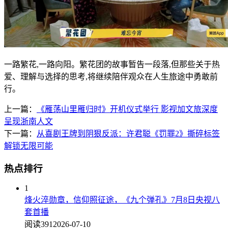
一路繁花,一路向阳。繁花团的故事暂告一段落,但那些关于热
爱、理解与选择的思考,将继续陪伴观众在人生旅途中勇敢前
行。
上一篇：
《雁荡山里雁归时》开机仪式举行 影视加文旅深度
呈现浙南人文
下一篇：
从喜剧王牌到阴狠反派：许君聪《罚罪2》撕碎标签
解锁无限可能
热点排行
1
烽火淬勋章，信仰照征途，《九个弹孔》7月8日央视八
套首播
阅读391
2026-07-10