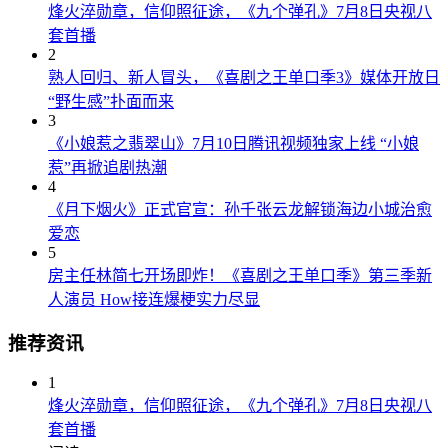
烽火淬勋章，信仰照征途，《九个弹孔》7月8日央视八
套首播
2
熟人回归、新人冒头，《喜剧之王单口季3》媒体开放日
“野生感”扑面而来
3
《小娘惹之翡翠山》7月10日腾讯视频独家上线 “小娘
惹”再掀追剧热潮
4
《月下烟火》正式官宣：孙千张云龙解锁海边小城治愈
爱恋
5
房主任林简七开场即炸！《喜剧之王单口季》第三季新
人演员 How接连爆梗实力尽显
推荐资讯
1
烽火淬勋章，信仰照征途，《九个弹孔》7月8日央视八
套首播