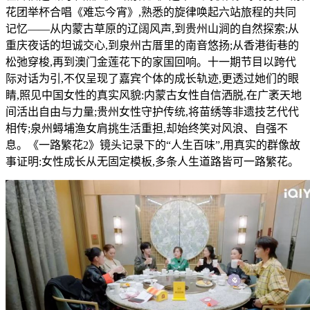
花团举杯合唱《难忘今宵》,熟悉的旋律唤起六站旅程的共同
记忆——从内蒙古草原的辽阔风声,到贵州山涧的自然探索;从
重庆夜话的坦诚交心,到泉州古厝里的南音悠扬;从香港街巷的
松弛穿梭,再到澳门金莲花下的家国回响。十一期节目以跨代
际对话为引,不仅呈现了嘉宾个体的成长轨迹,更透过她们的眼
睛,照见中国女性的真实风貌:内蒙古女性自信洒脱,在广袤天地
间活出自由与力量;贵州女性守护传统,将苗绣等非遗技艺代代
相传;泉州蟳埔渔女肩挑生活重担,却始终笑对风浪、自强不
息。《一路繁花2》镜头记录下的“人生百味”,用真实的群像故
事证明:女性成长从无固定模板,多条人生道路皆可一路繁花。