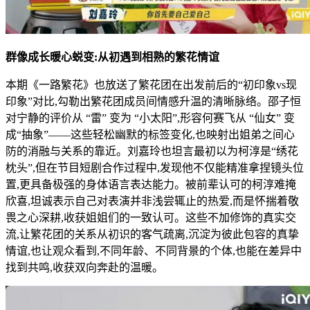
群像成长暖心蜕变:从初遇到相熟的繁花情谊
本期《一路繁花》也放送了繁花团在出发前后的“初印象vs现
印象”对比,勾勒出繁花团成员间情感升温的清晰脉络。邵子恒
对宁静的评价从 “雷” 变为 “小太阳”,形容何赛飞从 “仙女” 变
成“抽象”——这些轻松幽默的标签变化,也映射出姐弟之间心
防的消融与关系的靠近。刘嘉玲也坦言最初以为柯淳是“绣花
枕头”,但在节目短剧合作过程中,发现他不仅能精准拿捏镜头位
置,更具备极强的身体语言表达能力。被前辈认可的柯淳难掩
欣喜,坦诚表示自己对表演并非浅尝辄止的热爱,而是怀揣着敬
畏之心深耕,收获姐姐们的一致认可。这些不加修饰的真实交
流,让繁花团的关系从初识的客气疏离,沉淀为彼此包容的真挚
情谊,也让观众看到,不同年龄、不同背景的个体,也能在差异中
找到共鸣,收获双向奔赴的温暖。