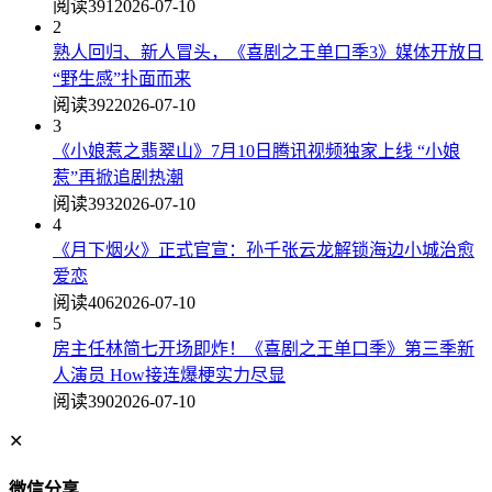
阅读391
2026-07-10
2
熟人回归、新人冒头，《喜剧之王单口季3》媒体开放日
“野生感”扑面而来
阅读392
2026-07-10
3
《小娘惹之翡翠山》7月10日腾讯视频独家上线 “小娘
惹”再掀追剧热潮
阅读393
2026-07-10
4
《月下烟火》正式官宣：孙千张云龙解锁海边小城治愈
爱恋
阅读406
2026-07-10
5
房主任林简七开场即炸！《喜剧之王单口季》第三季新
人演员 How接连爆梗实力尽显
阅读390
2026-07-10
✕
微信分享