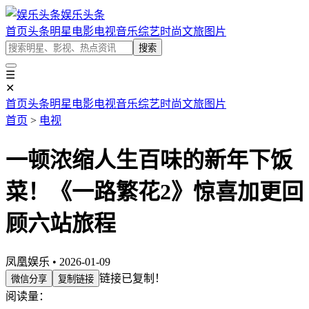
娱乐头条
首页
头条
明星
电影
电视
音乐
综艺
时尚
文旅
图片
搜索
☰
✕
首页
头条
明星
电影
电视
音乐
综艺
时尚
文旅
图片
首页
>
电视
一顿浓缩人生百味的新年下饭
菜！《一路繁花2》惊喜加更回
顾六站旅程
凤凰娱乐 • 2026-01-09
链接已复制！
微信分享
复制链接
阅读量：