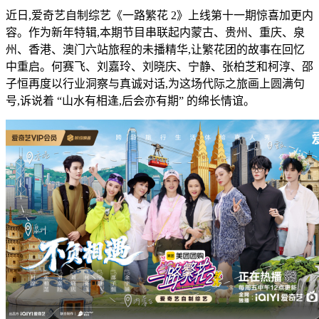
近日,爱奇艺自制综艺《一路繁花 2》上线第十一期惊喜加更内
容。作为新年特辑,本期节目串联起内蒙古、贵州、重庆、泉
州、香港、澳门六站旅程的未播精华,让繁花团的故事在回忆
中重启。何赛飞、刘嘉玲、刘晓庆、宁静、张柏芝和柯淳、邵
子恒再度以行业洞察与真诚对话,为这场代际之旅画上圆满句
号,诉说着 “山水有相逢,后会亦有期” 的绵长情谊。