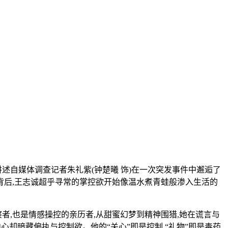
述自媒体调查记者朱礼紫(钟楚曦 饰)在一次突发事件中邂逅了
的背后,王志诚超乎寻常的掌控欲开始像温水煮青蛙般渗入生活的
察者,也是情感操控的亲历者,从甜蜜幻梦到精神围猎,她在谎言与
心却暗藏偏执与控制欲。他的“关心”即是控制,“礼物”即是毒药,