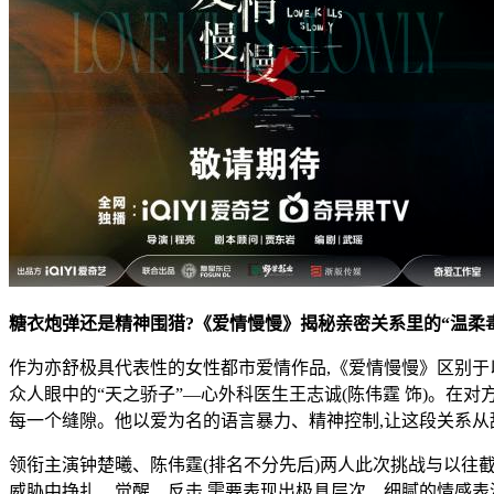
糖衣炮弹还是精神围猎?《爱情慢慢》揭秘亲密关系里的“温柔
作为亦舒极具代表性的女性都市爱情作品,《爱情慢慢》区别于
众人眼中的“天之骄子”—心外科医生王志诚(陈伟霆 饰)。在
每一个缝隙。他以爱为名的语言暴力、精神控制,让这段关系
领衔主演钟楚曦、陈伟霆(排名不分先后)两人此次挑战与以往截
威胁中挣扎、觉醒、反击,需要表现出极具层次、细腻的情感表演能