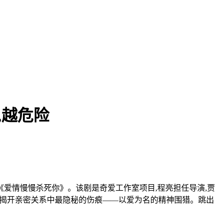
,越危险
说《爱情慢慢杀死你》。该剧是奇爱工作室项目,程亮担任导演,贾
们将揭开亲密关系中最隐秘的伤痕——以爱为名的精神围猎。跳出