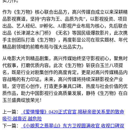
实力作。
作为《生万物》核心联合出品方，高兴传媒自成立以来深耕精
品影视赛道，坚持“内容为王、品质为先”，以影视投资、项目
出品、艺人经纪、IP孵化、AI影视产业布局为核心，先后联合
出品《长津湖之水门桥》《无名》等国民级爆款影片，此次携
手主创团队打造《生万物》，再度彰显公司在现实题材、年代
精品剧领域的前瞻布局与强大出品实力。
从电影大片到精品剧集，高兴传媒始终坚守影视初心，聚焦时
代叙事，打磨优质内容。此次《生万物》斩获白玉兰八项提
名，既是行业对剧集创作的高度肯定，更是对高兴传媒精品内
容战略的有力印证。未来，高兴传媒将持续深耕影视全产业
链，坚守匠心创作，打造更多兼具口碑、热度与社会价值的优
质作品，助力中国影视行业高质量发展，静待《生万物》在白
玉兰盛典绽放荣光！
上一篇：
《爱情慢慢》0420正式官宣,揭秘亲密关系里的致命
吸引:越靠近,越危险
下一篇：
《小娘惹之翡翠山》东方卫视圆满收官 收视口碑双