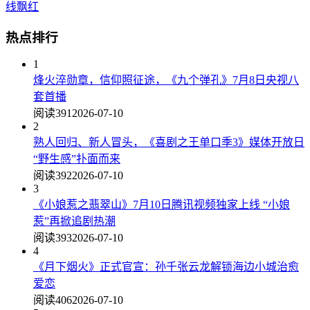
线飘红
热点排行
1
烽火淬勋章，信仰照征途，《九个弹孔》7月8日央视八
套首播
阅读391
2026-07-10
2
熟人回归、新人冒头，《喜剧之王单口季3》媒体开放日
“野生感”扑面而来
阅读392
2026-07-10
3
《小娘惹之翡翠山》7月10日腾讯视频独家上线 “小娘
惹”再掀追剧热潮
阅读393
2026-07-10
4
《月下烟火》正式官宣：孙千张云龙解锁海边小城治愈
爱恋
阅读406
2026-07-10