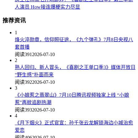
人演员 How接连爆梗实力尽显
推荐资讯
1
烽火淬勋章，信仰照征途，《九个弹孔》7月8日央视八
套首播
阅读391
2026-07-10
2
熟人回归、新人冒头，《喜剧之王单口季3》媒体开放日
“野生感”扑面而来
阅读392
2026-07-10
3
《小娘惹之翡翠山》7月10日腾讯视频独家上线 “小娘
惹”再掀追剧热潮
阅读393
2026-07-10
4
《月下烟火》正式官宣：孙千张云龙解锁海边小城治愈
爱恋
阅读406
2026-07-10