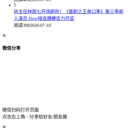
5
房主任林简七开场即炸！《喜剧之王单口季》第三季新
人演员 How接连爆梗实力尽显
阅读390
2026-07-10
✕
微信分享
微信扫码打开页面
点击右上角···分享给好友/朋友圈
✕