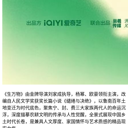
《生万物》由金牌导演刘家成执导，杨幂、欧豪领衔主演，改
编自人民文学奖获奖长篇小说《缱绻与决绝》，以鲁南百年土
地变迁为时代底色，聚焦宁、封、费三大家族两代人的命运沉
浮，深度描摹农耕文明的传承与人性觉醒，全景式展现中国乡
土时代长卷，是兼具人文厚度、家国情怀与艺术质感的精品现