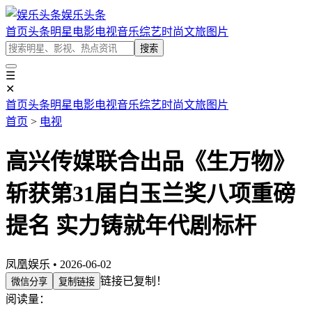
娱乐头条
首页
头条
明星
电影
电视
音乐
综艺
时尚
文旅
图片
搜索
☰
✕
首页
头条
明星
电影
电视
音乐
综艺
时尚
文旅
图片
首页
>
电视
高兴传媒联合出品《生万物》
斩获第31届白玉兰奖八项重磅
提名 实力铸就年代剧标杆
凤凰娱乐 • 2026-06-02
链接已复制！
微信分享
复制链接
阅读量：