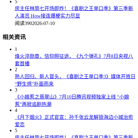
5
房主任林简七开场即炸！《喜剧之王单口季》第三季新
人演员 How接连爆梗实力尽显
阅读390
2026-07-10
相关资讯
1
烽火淬勋章，信仰照征途，《九个弹孔》7月8日央视八
套首播
2
熟人回归、新人冒头，《喜剧之王单口季3》媒体开放日
“野生感”扑面而来
3
《小娘惹之翡翠山》7月10日腾讯视频独家上线 “小娘
惹”再掀追剧热潮
4
《月下烟火》正式官宣：孙千张云龙解锁海边小城治愈
爱恋
5
房主任林简七开场即炸！《喜剧之王单口季》第三季新