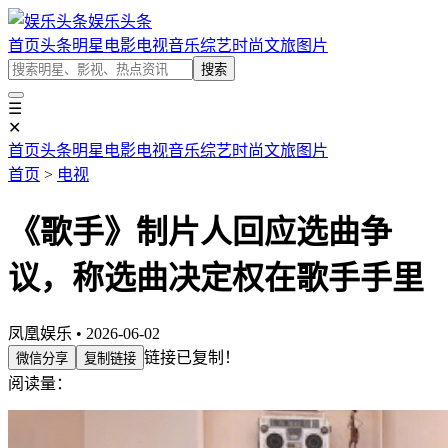
娱乐头条
首页
头条
明星
电影
电视
音乐
综艺
时尚
文旅
图片
搜索
☰
✕
首页
头条
明星
电影
电视
音乐
综艺
时尚
文旅
图片
首页
>
电视
《歌手》制片人回应选曲争
议，称选曲决定权在歌手手里
凤凰娱乐 • 2026-06-02
链接已复制！
微信分享
复制链接
阅读量：