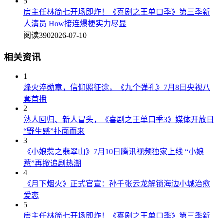
5
房主任林简七开场即炸！《喜剧之王单口季》第三季新
人演员 How接连爆梗实力尽显
阅读390
2026-07-10
相关资讯
1
烽火淬勋章，信仰照征途，《九个弹孔》7月8日央视八
套首播
2
熟人回归、新人冒头，《喜剧之王单口季3》媒体开放日
“野生感”扑面而来
3
《小娘惹之翡翠山》7月10日腾讯视频独家上线 “小娘
惹”再掀追剧热潮
4
《月下烟火》正式官宣：孙千张云龙解锁海边小城治愈
爱恋
5
房主任林简七开场即炸！《喜剧之王单口季》第三季新