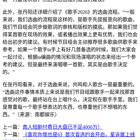
此外，张丹阳还详细介绍了《歌手2026》的选曲流程。“一般
来说，我们选曲的流程是这样的，是歌手先提报意向的歌曲，
我们节目组会同步做歌词的审核和版权的摸底。那如果我们觉
得某首歌在现场的效果，或者播出效果上更有优势，我们也会
给出初步的建议。有时候节目组会主动推荐很多歌曲供歌手来
参考，如果一个歌手ta手上有好几首备选的时候，我们大家会
一起讨论，根据ta编曲的情况和现场演唱的状态来给出一个参
考的建议。但是最终来演唱哪一首歌，其实是由歌手决定
的。”
在张丹阳看来，对于选曲来说，共鸣和人歌合一是最重要的。
“选曲这件事情本质上来说是我们节目组跟歌手一起来找那首
感觉对的歌，最终站在台上唱什么，决定权在歌手手里。我们
是尊重每一个歌手想表达的东西，也尊重他们不想唱的东
西。”（来源：南都娱乐）
上一篇：
真人短剧付费日大盘已不足4000万！
下一篇：
《喜欢你我也是6》首次盲选约会开启，星诉屋上线