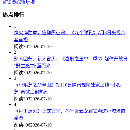
解锁恋综新玩法
热点排行
1
烽火淬勋章，信仰照征途，《九个弹孔》7月8日央视八
套首播
阅读391
2026-07-10
2
熟人回归、新人冒头，《喜剧之王单口季3》媒体开放日
“野生感”扑面而来
阅读392
2026-07-10
3
《小娘惹之翡翠山》7月10日腾讯视频独家上线 “小娘
惹”再掀追剧热潮
阅读393
2026-07-10
4
《月下烟火》正式官宣：孙千张云龙解锁海边小城治愈
爱恋
阅读406
2026-07-10