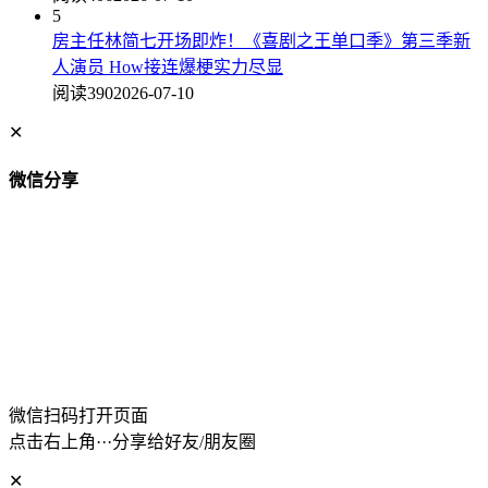
5
房主任林简七开场即炸！《喜剧之王单口季》第三季新
人演员 How接连爆梗实力尽显
阅读390
2026-07-10
✕
微信分享
微信扫码打开页面
点击右上角···分享给好友/朋友圈
✕