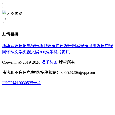
‹
›
1 / 1
↑
友情链接
新华网娱乐
搜狐娱乐
新浪娱乐
腾讯娱乐
网易娱乐
凤凰娱乐
中娱
网
环球文娱
央视文娱
360娱乐
舜龙资讯
Copyright© 2019-2026
娱乐头条
版权所有
违法和不良信息举报/投稿邮箱：896523206@qq.com
京ICP备19030535号-2