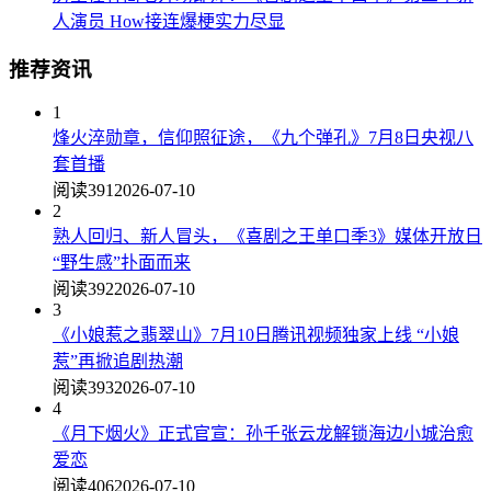
人演员 How接连爆梗实力尽显
推荐资讯
1
烽火淬勋章，信仰照征途，《九个弹孔》7月8日央视八
套首播
阅读391
2026-07-10
2
熟人回归、新人冒头，《喜剧之王单口季3》媒体开放日
“野生感”扑面而来
阅读392
2026-07-10
3
《小娘惹之翡翠山》7月10日腾讯视频独家上线 “小娘
惹”再掀追剧热潮
阅读393
2026-07-10
4
《月下烟火》正式官宣：孙千张云龙解锁海边小城治愈
爱恋
阅读406
2026-07-10