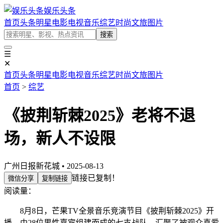
娱乐头条
首页
头条
明星
电影
电视
音乐
综艺
时尚
文旅
图片
搜索
☰
✕
首页
头条
明星
电影
电视
音乐
综艺
时尚
文旅
图片
首页
>
综艺
《披荆斩棘2025》老将不退
场，新人不设限
广州日报新花城 • 2025-08-13
链接已复制！
微信分享
复制链接
阅读量：
8月8日，芒果TV全景音乐竞演节目《披荆斩棘2025》开
播。由28位男性嘉宾组建而成的七支战队，汇聚了被观众喜爱