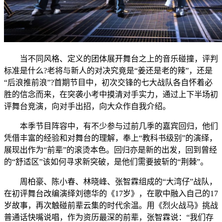
当不同风格、定义的团体展开舞台之上的音乐碰撞，评判
标准是什么?老将与新人的对决究竟是“姜还是老的辣”，还是
“后浪推前浪”?首期节目中，初次交锋的七大战队各自怀着必
胜的信念而来，在突袭小考中摸清对手实力，通过上下半场初
评舞台竞演，向对手出招，向大众作自我介绍。
本季节目阵容中，有不少参与过前几季的嘉宾回归，他们
凭借丰富的经验和对舞台的理解，奉上“教科书级别”的演绎，
展现出作为“前辈”的滚烫本色。回归亦是新的出发，回到曾经
的“舒适区”该如何寻求新突破，是他们需要披斩的“荆棘”。
周柏豪、陈小春、林晓峰、张智霖组成的“大湾仔”战队，
在初评舞台改编演绎刘德华的《17岁》，在歌中融入自己的17
岁故事，再次触碰前辈云集的时代余温。用《烈火战马》挑战
普通话快嘴说唱，作为资历最深的前辈，张智霖说：“我们存