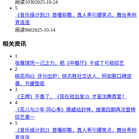
阅读1030
2025-10-24
5
《音乐缘计划2》首播前瞻，真人秀引爆笑点，舞台秀创
意连连
阅读960
2025-10-14
相关资讯
1
张雅琪凭一己之力，把《中餐厅》干成了亏损综艺
2
桃花坞6》评分出炉：徐志胜社交达人，阿如那口碑逆
袭，方媛垫底
3
《王牌》不香了，《现在就出发3》才是沈腾真爱？
4
《花儿与少年·同心季》挪威站封神，继第四期再次登榜
综艺第一
5
《音乐缘计划2》首播前瞻，真人秀引爆笑点，舞台秀创
意连连