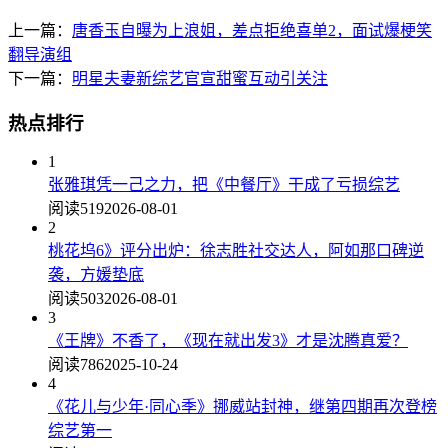
上一篇：
唐香玉自曝为上浪姐，差点拒绝喜单2，面试爆梗笑
翻导演组
下一篇：
明星夫妻新综艺官宣甜蜜互动引关注
热点排行
1
张雅琪凭一己之力，把《中餐厅》干成了亏损综艺
阅读519
2026-08-01
2
桃花坞6》评分出炉：徐志胜社交达人，阿如那口碑逆
袭，方媛垫底
阅读503
2026-08-01
3
《王牌》不香了，《现在就出发3》才是沈腾真爱？
阅读786
2025-10-24
4
《花儿与少年·同心季》挪威站封神，继第四期再次登榜
综艺第一