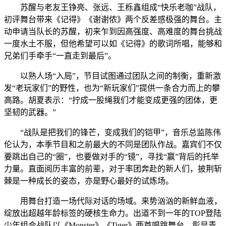
苏醒与老友王铮亮、张远、王栎鑫组成“快乐老咖”战队，
初评舞台带来《记得》《谢谢侬》两个反差感极强的舞台。主
动申请当队长的苏醒，初来乍到因高强度、高难度的舞台挑战
一度水土不服，但他希望可以如《记得》的歌词所唱，能够和
兄弟们手牵手“一直走到最后”。
以熟人场“入局”，节目试图通过团队之间的制衡，重新激
发“老玩家们”的野性，也为“新玩家们”提供一条合力而上的攀
高路。胡夏表示：“拧成一股绳我们才能变成更强的团体，更
坚韧的武器。”
“战队是把我们的锋芒，变成我们的铠甲”，音乐总监陈伟
伦认为，本季节目和之前最大的不同是团队作战。嘉宾们不仅
要跳出自己的“圈”，也要做对手的“镜”，寻找“赢”背后的托举
力量。直面阅历丰富的前辈，对于率团奔赴的新人们，披荆斩
棘是一种成长的姿态，亦是野心最好的试炼场。
用舞台打造一场代际对话的场域。来势汹汹的新鲜血液，
绽放出超越年龄标签的硬核生命力。出道不到一年的TOP登陆
少年组合战队以《Monster》《Tiger》两首唱跳舞台，彰显青