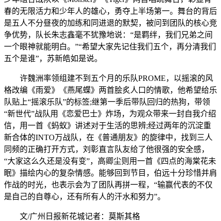
春的无限活力和少年人的雄心，勇夺上半场第一。舞台的背后
是五人不分昼夜的加练和同进退的默契，被问到团队的核心竞
争优势，队长朱志鑫毫不犹豫地说：“是羁绊，我们兄弟之间
一个眼神就能明白。”“希望大家先记住我们五个，再分清我们
五个是谁”，苏新皓如是说。
许魏洲率领组建不到五个月的乐队PROME，以摇滚的风
格改编《雨爱》《燕尾蝶》两首脍炙人口的情歌，他希望给乐
队贴上“摇滚乐队”的标签;继第一季后带队回归的热狗，带领
“新世代”战队用《恋爱巴士》炸场，为观众带来一封自我介绍
信，用一首《蚂蚁》讲述对于生活的思辨;经过两年的沉淀重
新合体的INTO万战队，在《普通朋友》的旋律中，找到三人
同频的正确打开方式，刘彰直言队友给了他很强的安全感，
“大家这么久还是没有变”，高卿尘则用一首《四点的海棠花未
眠》描绘内心的复杂情感。能够回到节目，伯远十分珍惜并肩
作战的时光，也表示会为了团队再拼一程，“输赢代表的不仅
是自己的自尊心，还有所有人的汗水和努力”。
文/广州日报新花城记者：莫斯其格