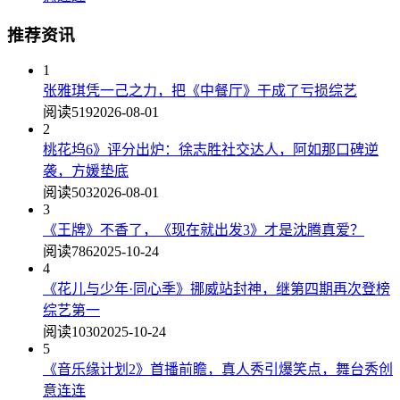
推荐资讯
1
张雅琪凭一己之力，把《中餐厅》干成了亏损综艺
阅读519
2026-08-01
2
桃花坞6》评分出炉：徐志胜社交达人，阿如那口碑逆
袭，方媛垫底
阅读503
2026-08-01
3
《王牌》不香了，《现在就出发3》才是沈腾真爱？
阅读786
2025-10-24
4
《花儿与少年·同心季》挪威站封神，继第四期再次登榜
综艺第一
阅读1030
2025-10-24
5
《音乐缘计划2》首播前瞻，真人秀引爆笑点，舞台秀创
意连连