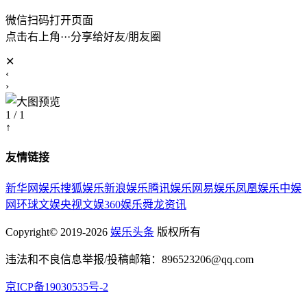
微信扫码打开页面
点击右上角···分享给好友/朋友圈
✕
‹
›
1 / 1
↑
友情链接
新华网娱乐
搜狐娱乐
新浪娱乐
腾讯娱乐
网易娱乐
凤凰娱乐
中娱
网
环球文娱
央视文娱
360娱乐
舜龙资讯
Copyright© 2019-2026
娱乐头条
版权所有
违法和不良信息举报/投稿邮箱：896523206@qq.com
京ICP备19030535号-2