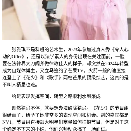
张雅琪不是科班的艺术生，2023年参加过真人秀《令人心
动的Offer》，还是以法学素人的身份出现在关注面前，一脸
要在法律界大刀阔斧做律政佳人的样子，却突然在2024年转型
成为自媒体博主，又立马签约了芒果TV，火箭一般的速度接
连登上了《花少》和《歌手》两档芒果的顶级综艺，这真的是
不叫人猜忌也难。
给足表现发挥空间，转型之路顺利水到渠成
既然猜忌不停，就要想办法破除猜忌。《花少》的节目组
很给面子，给予了她非常多的表现空间和机会。别的嘉宾都是
NV1，节目组直接跟大明星们商量如何拍摄节目，但是对于这
个确定不下来的小妹，他们兴师动众搞了一场面试。