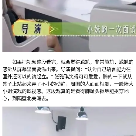
如果把视频整段看完，就会觉得尴尬，非常尴尬，尴尬的
感觉从屏幕里面要溢出来。导演提问：“认为自己语言能力在
国外还可以的请起立。” 张雅琪笑得可可爱爱，腾的一下就从
凳子上站起来弄了不小的动静，周围的人面面相觑，一脸陪大
小姐演戏的既视感。这段戏真的是看得脚趾头抠地能抠穿地
心，到隔壁北美洲去。