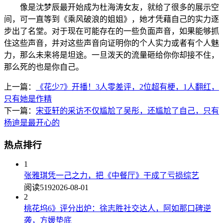
像是沈梦辰最开始成为杜海涛女友，就给了很多的展示空
间，可一直等到《乘风破浪的姐姐》，她才凭藉自己的实力逐
步出了名堂。对于现在可能存在的一些负面声音，如果能够抓
住这些声音，并对这些声音向证明你的个人实力或者有个人魅
力，那么未来将是坦途。一旦泼天的流量砸给你你却接不住，
那么死的也是你自己。
上一篇：
《花少7》开播！3人零差评，2位超有梗，1人翻红，
只有她是作精
下一篇：
宋亚轩的采访不仅尴尬了吴彤，还尴尬了自己，只有
杨迪是最开心的
热点排行
1
张雅琪凭一己之力，把《中餐厅》干成了亏损综艺
阅读519
2026-08-01
2
桃花坞6》评分出炉：徐志胜社交达人，阿如那口碑逆
袭，方媛垫底