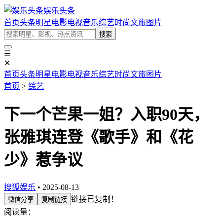
娱乐头条
首页
头条
明星
电影
电视
音乐
综艺
时尚
文旅
图片
搜索
☰
✕
首页
头条
明星
电影
电视
音乐
综艺
时尚
文旅
图片
首页
>
综艺
下一个芒果一姐？入职90天，
张雅琪连登《歌手》和《花
少》惹争议
搜狐娱乐
• 2025-08-13
链接已复制！
微信分享
复制链接
阅读量：