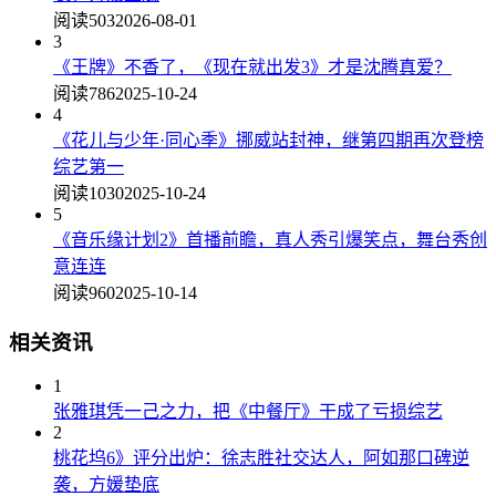
阅读503
2026-08-01
3
《王牌》不香了，《现在就出发3》才是沈腾真爱？
阅读786
2025-10-24
4
《花儿与少年·同心季》挪威站封神，继第四期再次登榜
综艺第一
阅读1030
2025-10-24
5
《音乐缘计划2》首播前瞻，真人秀引爆笑点，舞台秀创
意连连
阅读960
2025-10-14
相关资讯
1
张雅琪凭一己之力，把《中餐厅》干成了亏损综艺
2
桃花坞6》评分出炉：徐志胜社交达人，阿如那口碑逆
袭，方媛垫底