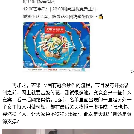
再加之，芒果TV固有冠会炒作的流程，节目没有开始录
制之前，网上就要击鼓传花，测试很多遍，究竟会来一些什么
嘉宾，看一看网络舆情。此前，名单里面出现的一直是另外一
个女主持人叫做柯颖，却在最后关头横插一脚换成了张雅琪。
突然换了人，让大家免不得猜忌纷纷，此女是天赋异禀还是资
源支撑?