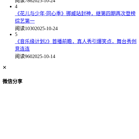
阅读786
2025-10-24
4
《花儿与少年·同心季》挪威站封神，继第四期再次登榜
综艺第一
阅读1030
2025-10-24
5
《音乐缘计划2》首播前瞻，真人秀引爆笑点，舞台秀创
意连连
阅读960
2025-10-14
✕
微信分享