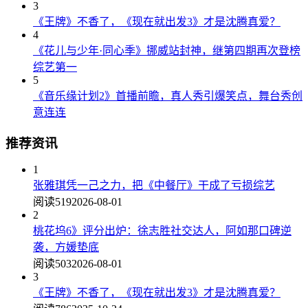
3
《王牌》不香了，《现在就出发3》才是沈腾真爱？
4
《花儿与少年·同心季》挪威站封神，继第四期再次登榜
综艺第一
5
《音乐缘计划2》首播前瞻，真人秀引爆笑点，舞台秀创
意连连
推荐资讯
1
张雅琪凭一己之力，把《中餐厅》干成了亏损综艺
阅读519
2026-08-01
2
桃花坞6》评分出炉：徐志胜社交达人，阿如那口碑逆
袭，方媛垫底
阅读503
2026-08-01
3
《王牌》不香了，《现在就出发3》才是沈腾真爱？