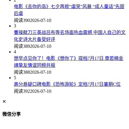
电影《去你的岛》七夕再掀“虐哭”风暴 “成人童话”先甜
后虐
阅读390
2026-07-10
3
曹操献刀三英战吕布等名场面热血震撼 中国人自己的文
化史诗大片备受好评
阅读389
2026-07-10
4
想早点见你了！电影《想你了》提档7月17日 章若楠金
靖挚友情谊同频共振
阅读388
2026-07-10
5
高分悬疑口碑电影《恐怖游轮》定档7月17日暑期C位
阅读392
2026-07-10
✕
微信分享