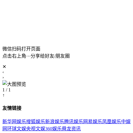
微信扫码打开页面
点击右上角···分享给好友/朋友圈
✕
‹
›
1 / 1
↑
友情链接
新华网娱乐
搜狐娱乐
新浪娱乐
腾讯娱乐
网易娱乐
凤凰娱乐
中娱
网
环球文娱
央视文娱
360娱乐
舜龙资讯