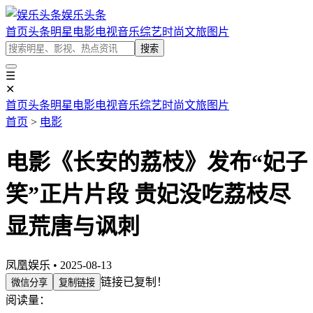
娱乐头条
首页
头条
明星
电影
电视
音乐
综艺
时尚
文旅
图片
搜索
☰
✕
首页
头条
明星
电影
电视
音乐
综艺
时尚
文旅
图片
首页
>
电影
电影《长安的荔枝》发布“妃子
笑”正片片段 贵妃没吃荔枝尽
显荒唐与讽刺
凤凰娱乐 • 2025-08-13
链接已复制！
微信分享
复制链接
阅读量：