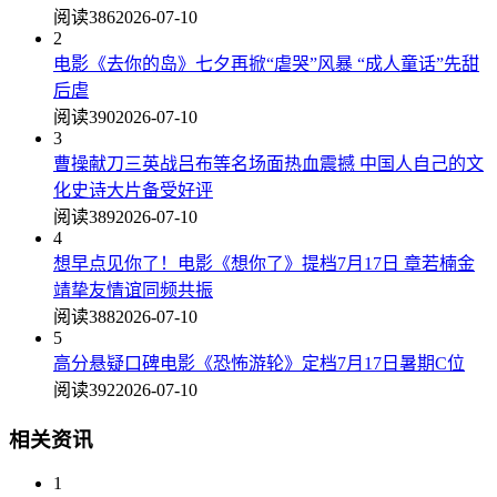
阅读386
2026-07-10
2
电影《去你的岛》七夕再掀“虐哭”风暴 “成人童话”先甜
后虐
阅读390
2026-07-10
3
曹操献刀三英战吕布等名场面热血震撼 中国人自己的文
化史诗大片备受好评
阅读389
2026-07-10
4
想早点见你了！电影《想你了》提档7月17日 章若楠金
靖挚友情谊同频共振
阅读388
2026-07-10
5
高分悬疑口碑电影《恐怖游轮》定档7月17日暑期C位
阅读392
2026-07-10
相关资讯
1