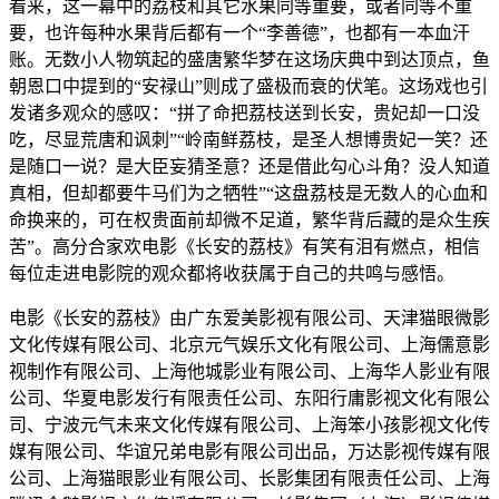
看来，这一幕中的荔枝和其它水果同等重要，或者同等不重
要，也许每种水果背后都有一个“李善德”，也都有一本血汗
账。无数小人物筑起的盛唐繁华梦在这场庆典中到达顶点，鱼
朝恩口中提到的“安禄山”则成了盛极而衰的伏笔。这场戏也引
发诸多观众的感叹：“拼了命把荔枝送到长安，贵妃却一口没
吃，尽显荒唐和讽刺”“岭南鲜荔枝，是圣人想博贵妃一笑？还
是随口一说？是大臣妄猜圣意？还是借此勾心斗角？没人知道
真相，但却都要牛马们为之牺牲”“这盘荔枝是无数人的心血和
命换来的，可在权贵面前却微不足道，繁华背后藏的是众生疾
苦”。高分合家欢电影《长安的荔枝》有笑有泪有燃点，相信
每位走进电影院的观众都将收获属于自己的共鸣与感悟。
电影《长安的荔枝》由广东爱美影视有限公司、天津猫眼微影
文化传媒有限公司、北京元气娱乐文化有限公司、上海儒意影
视制作有限公司、上海他城影业有限公司、上海华人影业有限
公司、华夏电影发行有限责任公司、东阳行庸影视文化有限公
司、宁波元气未来文化传媒有限公司、上海笨小孩影视文化传
媒有限公司、华谊兄弟电影有限公司出品，万达影视传媒有限
公司、上海猫眼影业有限公司、长影集团有限责任公司、上海