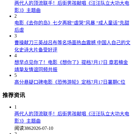
两代人的顶流联手！后街男孩献唱《汪汪队立大功大电
影3》主题曲
2
电影《去你的岛》七夕再掀“虐哭”风暴 “成人童话”先甜
后虐
3
曹操献刀三英战吕布等名场面热血震撼 中国人自己的文
化史诗大片备受好评
4
想早点见你了！电影《想你了》提档7月17日 章若楠金
靖挚友情谊同频共振
5
高分悬疑口碑电影《恐怖游轮》定档7月17日暑期C位
推荐资讯
1
两代人的顶流联手！后街男孩献唱《汪汪队立大功大电
影3》主题曲
阅读386
2026-07-10
2