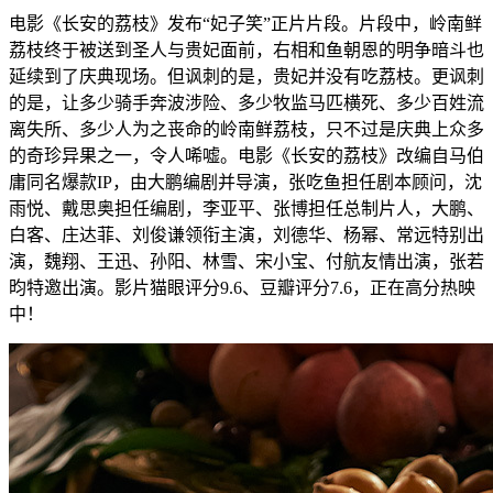
电影《长安的荔枝》发布“妃子笑”正片片段。片段中，岭南鲜
荔枝终于被送到圣人与贵妃面前，右相和鱼朝恩的明争暗斗也
延续到了庆典现场。但讽刺的是，贵妃并没有吃荔枝。更讽刺
的是，让多少骑手奔波涉险、多少牧监马匹横死、多少百姓流
离失所、多少人为之丧命的岭南鲜荔枝，只不过是庆典上众多
的奇珍异果之一，令人唏嘘。电影《长安的荔枝》改编自马伯
庸同名爆款IP，由大鹏编剧并导演，张吃鱼担任剧本顾问，沈
雨悦、戴思奥担任编剧，李亚平、张博担任总制片人，大鹏、
白客、庄达菲、刘俊谦领衔主演，刘德华、杨幂、常远特别出
演，魏翔、王迅、孙阳、林雪、宋小宝、付航友情出演，张若
昀特邀出演。影片猫眼评分9.6、豆瓣评分7.6，正在高分热映
中！