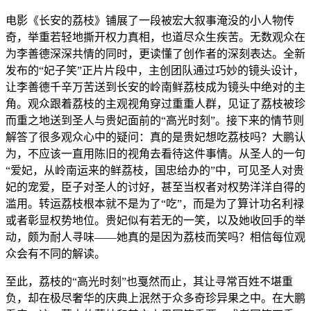
电影《长安的荔枝》铺展了一段被宏大叙事淹没的小人物传
奇，举重若轻地撕开权力真相，也道尽众生疾苦。无数观众在
为李善德深深共情的同时，更读懂了创作者的深刻表达。全新
发布的“妃子笑”正片片段中，主创团队通过巧妙的镜头设计，
让李善德千辛万苦送到长安的岭南鲜荔枝成为镜头中绝对的主
角。观众跟着荔枝的主观视角穿过重重人群，见证了荔枝被珍
而重之地送到圣人与贵妃面前的“高光时刻”。接下来的情节则
解答了很多观众心中的疑问：真的是贵妃想吃荔枝吗？大鹏认
为，不应该一直用陈旧的视角去看待这件事情。从圣人的一句
“爱妃，从岭南运来的鲜荔枝，国忠给办的”中，可见圣人对贵
妃的宠爱，臣子对圣人的讨好，甚至当权者对权势洋洋自得的
滥用。转运荔枝根本就不是为了“吃”，而是为了算计功名利禄
或者彰显权势地位。贵妃似有若无的一笑，以及她收回手的举
动，颇为耐人寻味——她真的是因为荔枝而笑吗？相信每位观
众会有不同的解读。
至此，荔枝的“高光时刻”也戛然而止，其让寻常百姓不堪重
负，却在极尽奢华的庆典上泯然于众多奇珍异果之中。在大鹏