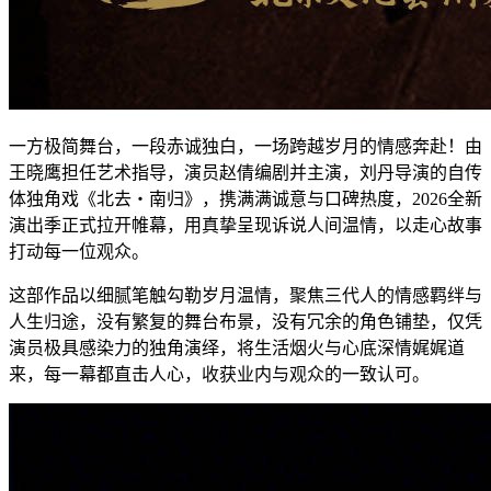
一方极简舞台，一段赤诚独白，一场跨越岁月的情感奔赴！由
王晓鹰担任艺术指导，演员赵倩编剧并主演，刘丹导演的自传
体独角戏《北去・南归》，携满满诚意与口碑热度，2026全新
演出季正式拉开帷幕，用真挚呈现诉说人间温情，以走心故事
打动每一位观众。
这部作品以细腻笔触勾勒岁月温情，聚焦三代人的情感羁绊与
人生归途，没有繁复的舞台布景，没有冗余的角色铺垫，仅凭
演员极具感染力的独角演绎，将生活烟火与心底深情娓娓道
来，每一幕都直击人心，收获业内与观众的一致认可。