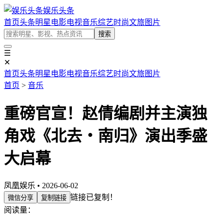
娱乐头条
首页
头条
明星
电影
电视
音乐
综艺
时尚
文旅
图片
搜索
☰
✕
首页
头条
明星
电影
电视
音乐
综艺
时尚
文旅
图片
首页
>
音乐
重磅官宣！赵倩编剧并主演独
角戏《北去・南归》演出季盛
大启幕
凤凰娱乐 • 2026-06-02
链接已复制！
微信分享
复制链接
阅读量：