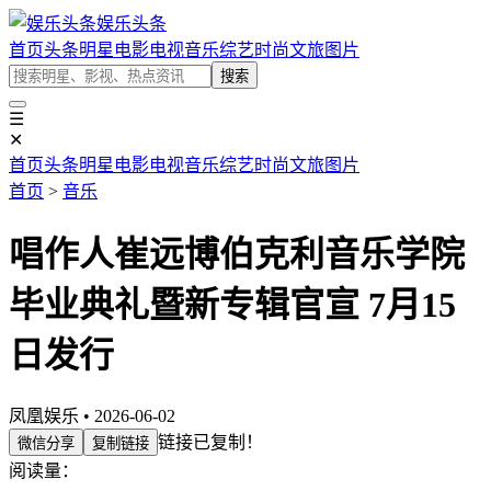
娱乐头条
首页
头条
明星
电影
电视
音乐
综艺
时尚
文旅
图片
搜索
☰
✕
首页
头条
明星
电影
电视
音乐
综艺
时尚
文旅
图片
首页
>
音乐
唱作人崔远博伯克利音乐学院
毕业典礼暨新专辑官宣 7月15
日发行
凤凰娱乐 • 2026-06-02
链接已复制！
微信分享
复制链接
阅读量：