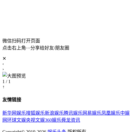
微信扫码打开页面
点击右上角···分享给好友/朋友圈
✕
‹
›
1 / 1
↑
友情链接
新华网娱乐
搜狐娱乐
新浪娱乐
腾讯娱乐
网易娱乐
凤凰娱乐
中娱
网
环球文娱
央视文娱
360娱乐
舜龙资讯
Copyright© 2019-2026
娱乐头条
版权所有