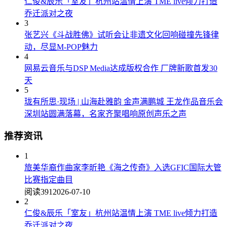
仁俊&辰乐「室友」杭州站温情上演 TME live倾力打造
乔迁派对之夜
3
张艺兴《斗战胜佛》试听会让非遗文化回响碰撞先锋律
动，尽显M-POP魅力
4
网易云音乐与DSP Media达成版权合作 厂牌新歌首发30
天
5
珑有所思·现场 | 山海赴雅韵 金声满鹏城 王龙作品音乐会
深圳站圆满落幕，名家齐聚唱响原创声乐之声
推荐资讯
1
旅美华裔作曲家李昕艳《海之传奇》入选GFIC国际大管
比赛指定曲目
阅读391
2026-07-10
2
仁俊&辰乐「室友」杭州站温情上演 TME live倾力打造
乔迁派对之夜