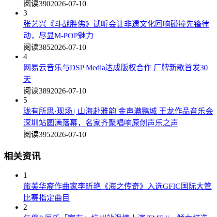
阅读390
2026-07-10
3
张艺兴《斗战胜佛》试听会让非遗文化回响碰撞先锋律
动，尽显M-POP魅力
阅读385
2026-07-10
4
网易云音乐与DSP Media达成版权合作 厂牌新歌首发30
天
阅读389
2026-07-10
5
珑有所思·现场 | 山海赴雅韵 金声满鹏城 王龙作品音乐会
深圳站圆满落幕，名家齐聚唱响原创声乐之声
阅读395
2026-07-10
相关资讯
1
旅美华裔作曲家李昕艳《海之传奇》入选GFIC国际大管
比赛指定曲目
2