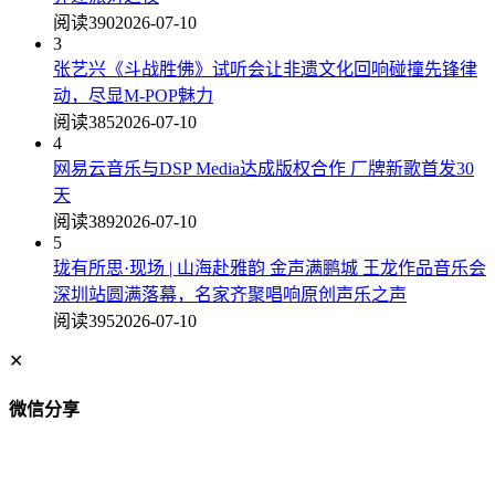
阅读390
2026-07-10
3
张艺兴《斗战胜佛》试听会让非遗文化回响碰撞先锋律
动，尽显M-POP魅力
阅读385
2026-07-10
4
网易云音乐与DSP Media达成版权合作 厂牌新歌首发30
天
阅读389
2026-07-10
5
珑有所思·现场 | 山海赴雅韵 金声满鹏城 王龙作品音乐会
深圳站圆满落幕，名家齐聚唱响原创声乐之声
阅读395
2026-07-10
✕
微信分享