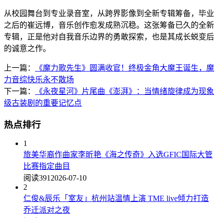
从校园舞台到专业录音室，从跨界影像到全新专辑筹备，毕业
之后的崔远博，音乐创作愈发成熟沉稳。这张筹备已久的全新
专辑，正是他对自我音乐边界的勇敢探索，也是其成长蜕变后
的诚意之作。
上一篇：
《魔力歌先生》圆满收官！终极金角大魔王诞生，魔
力音综快乐永不散场
下一篇：
《永夜星河》片尾曲《澎湃》：当情绪旋律成为现象
级古装剧的重要记忆点
热点排行
1
旅美华裔作曲家李昕艳《海之传奇》入选GFIC国际大管
比赛指定曲目
阅读391
2026-07-10
2
仁俊&辰乐「室友」杭州站温情上演 TME live倾力打造
乔迁派对之夜