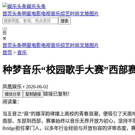
娱乐头条
首页
头条
明星
电影
电视
音乐
综艺
时尚
文旅
图片
搜索
☰
✕
首页
头条
明星
电影
电视
音乐
综艺
时尚
文旅
图片
首页
>
音乐
种梦音乐“校园歌手大赛”西部
凤凰娱乐 • 2026-06-02
链接已复制！
微信分享
复制链接
阅读量：
当五音之“商”的雄浑韵律撞上高校的青春浪潮，便吸引了天南地
南部、东部到西部，赛事始终以音乐无界开放为初心，坚持不
Bridge担任掌门人，以多年行业经验与开放包容的评审态度