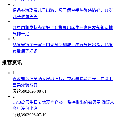
3
偶遇秦海璐带儿子出游，母子俩牵手热聊感情好，11岁
儿子很像爸爸
4
71岁周润发状态太好了！携妻出席生日宴白发苍苍却精
气神十足
5
65岁吴镇宇一家三口现身新加坡，老婆气质出众，18岁
费曼瘦了好多
推荐资讯
1
香港知名演员晒大尺度照片，衣着暴露险走光，在网上
售卖泳装写真
阅读590
2026-08-01
2
TVB高层生日宴惊现盗窃案！监控揪出偷窃男星,嫌疑人
今年没份出席
阅读390
2026-07-10