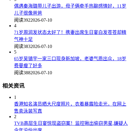
偶遇秦海璐带儿子出游，母子俩牵手热聊感情好，11岁
儿子很像爸爸
阅读392
2026-07-10
4
71岁周润发状态太好了！携妻出席生日宴白发苍苍却精
气神十足
阅读383
2026-07-10
5
65岁吴镇宇一家三口现身新加坡，老婆气质出众，18岁
费曼瘦了好多
阅读388
2026-07-10
相关资讯
1
香港知名演员晒大尺度照片，衣着暴露险走光，在网上
售卖泳装写真
2
TVB高层生日宴惊现盗窃案！监控揪出偷窃男星,嫌疑人
今年没份出席