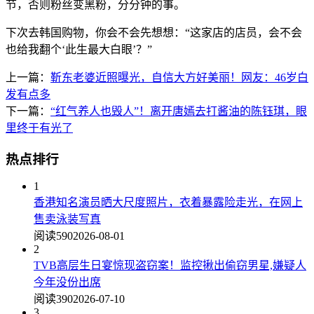
节，否则粉丝变黑粉，分分钟的事。
下次去韩国购物，你会不会先想想：“这家店的店员，会不会
也给我翻个‘此生最大白眼’？”
上一篇：
靳东老婆近照曝光，自信大方好美丽！网友：46岁白
发有点多
下一篇：
“红气养人也毁人”！离开唐嫣去打酱油的陈钰琪，眼
里终于有光了
热点排行
1
香港知名演员晒大尺度照片，衣着暴露险走光，在网上
售卖泳装写真
阅读590
2026-08-01
2
TVB高层生日宴惊现盗窃案！监控揪出偷窃男星,嫌疑人
今年没份出席
阅读390
2026-07-10
3