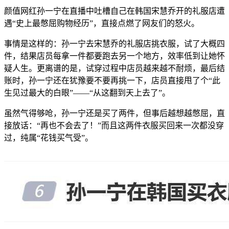
颜值网红孙一宁在直播中吐槽自己在韩国宋慧乔开的礼服店遭
遇“史上最憋屈购物经历”，直接点燃了网友们的怒火。
事情是这样的：孙一宁去宋慧乔的礼服店挑衣服，试了大概四
件，结果店员每拿一件都要跑去另一个地方，效率低到让她怀
疑人生。更离谱的是，试穿过程中店员越来越不耐烦，最后结
账时，孙一宁还在犹豫要不要再挑一下，店员直接甩了个“此
生见过最大的白眼”——“从这翻到天上去了”。
虽然气得够呛，孙一宁还是买了两件，但事后越想越憋屈，直
接放话：“再也不会去了！”而且这两件衣服买回来一次都没穿
过，纯属“花钱买气受”。