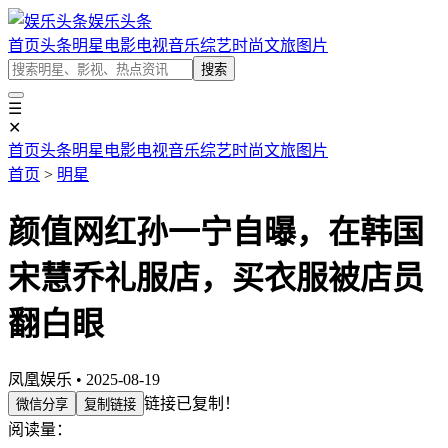
娱乐头条
首页
头条
明星
电影
电视
音乐
综艺
时尚
文旅
图片
搜索
☰
✕
首页
头条
明星
电影
电视
音乐
综艺
时尚
文旅
图片
首页
>
明星
颜值网红孙一宁自曝，在韩国
宋慧乔礼服店，买衣服被店员
翻白眼
凤凰娱乐 • 2025-08-19
链接已复制！
微信分享
复制链接
阅读量：