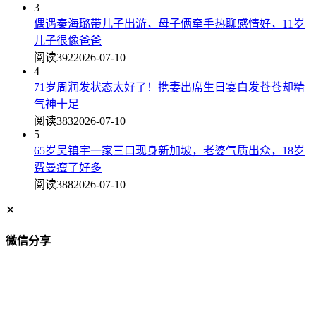
3
偶遇秦海璐带儿子出游，母子俩牵手热聊感情好，11岁
儿子很像爸爸
阅读392
2026-07-10
4
71岁周润发状态太好了！携妻出席生日宴白发苍苍却精
气神十足
阅读383
2026-07-10
5
65岁吴镇宇一家三口现身新加坡，老婆气质出众，18岁
费曼瘦了好多
阅读388
2026-07-10
✕
微信分享