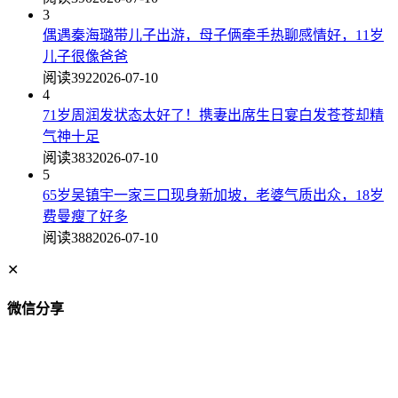
3
偶遇秦海璐带儿子出游，母子俩牵手热聊感情好，11岁
儿子很像爸爸
阅读392
2026-07-10
4
71岁周润发状态太好了！携妻出席生日宴白发苍苍却精
气神十足
阅读383
2026-07-10
5
65岁吴镇宇一家三口现身新加坡，老婆气质出众，18岁
费曼瘦了好多
阅读388
2026-07-10
✕
微信分享