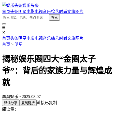
娱乐头条
首页
头条
明星
电影
电视
音乐
综艺
时尚
文旅
图片
搜索
☰
✕
首页
头条
明星
电影
电视
音乐
综艺
时尚
文旅
图片
首页
>
明星
揭秘娱乐圈四大“金圈太子
爷”：背后的家族力量与辉煌成
就
凤凰娱乐 • 2025-08-07
链接已复制！
微信分享
复制链接
阅读量：