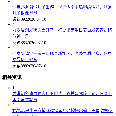
3
偶遇秦海璐带儿子出游，母子俩牵手热聊感情好，11岁
儿子很像爸爸
阅读392
2026-07-10
4
71岁周润发状态太好了！携妻出席生日宴白发苍苍却精
气神十足
阅读383
2026-07-10
5
65岁吴镇宇一家三口现身新加坡，老婆气质出众，18岁
费曼瘦了好多
阅读388
2026-07-10
相关资讯
1
香港知名演员晒大尺度照片，衣着暴露险走光，在网上
售卖泳装写真
2
TVB高层生日宴惊现盗窃案！监控揪出偷窃男星,嫌疑人