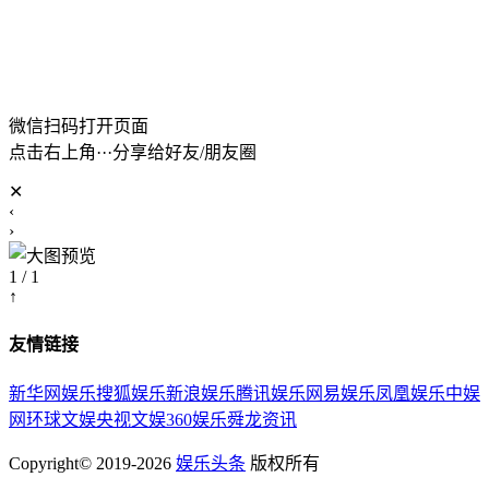
微信扫码打开页面
点击右上角···分享给好友/朋友圈
✕
‹
›
1 / 1
↑
友情链接
新华网娱乐
搜狐娱乐
新浪娱乐
腾讯娱乐
网易娱乐
凤凰娱乐
中娱
网
环球文娱
央视文娱
360娱乐
舜龙资讯
Copyright© 2019-2026
娱乐头条
版权所有