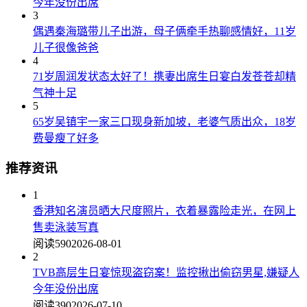
今年没份出席
3
偶遇秦海璐带儿子出游，母子俩牵手热聊感情好，11岁
儿子很像爸爸
4
71岁周润发状态太好了！携妻出席生日宴白发苍苍却精
气神十足
5
65岁吴镇宇一家三口现身新加坡，老婆气质出众，18岁
费曼瘦了好多
推荐资讯
1
香港知名演员晒大尺度照片，衣着暴露险走光，在网上
售卖泳装写真
阅读590
2026-08-01
2
TVB高层生日宴惊现盗窃案！监控揪出偷窃男星,嫌疑人
今年没份出席
阅读390
2026-07-10