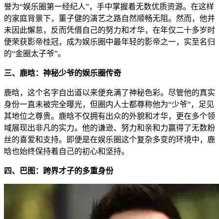
誉为“娱乐圈第一经纪人”，手中掌握着无数优质资源。在这样
的家庭背景下，董子健的演艺之路自然顺畅无阻。然而，他并
未因此懈怠，反而凭借自己的努力和才华，在年仅二十多岁时
便荣获影帝桂冠，成为娱乐圈中最年轻的影帝之一，实至名归
的“金圈太子爷”。
三、鹿晗：神秘少爷的娱乐圈传奇
鹿晗，这个名字自出道以来便充满了神秘色彩。尽管他的真实
身份一直未被完全曝光，但圈内人士都尊称他为“少爷”，足见
其地位之尊贵。鹿晗不仅拥有出众的外貌和才华，更在多个领
域展现出非凡的实力。他的谦逊、努力和亲和力赢得了无数粉
丝的喜爱和支持。即便是在娱乐圈这个复杂多变的环境中，鹿
晗也始终保持着自己的初心和坚持。
四、巴图：跨界才子的多重身份