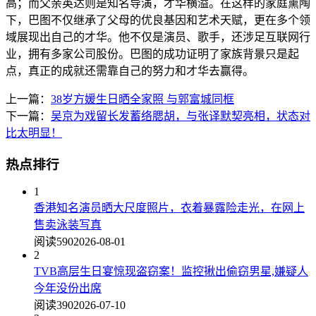
高；而父亲英达则是知名导演，才华横溢。在这样的家庭熏陶
下，巴图不仅继承了父母的优良基因和艺术天赋，更在多个领
域展现出自己的才华。他不仅是演员、歌手，还涉足互联网行
业，拥有多家公司股份。巴图的成功证明了家族背景只是起
点，真正的成就还需靠自己的努力和才华去赢得。
上一篇：
38岁方媛生日晒全家照 与郭富城同框
下一篇：
吴京为戏留长发蓄络腮胡，与张译默契亮相，状态对
比太明显！
热点排行
1
香港知名演员晒大尺度照片，衣着暴露险走光，在网上
售卖泳装写真
阅读590
2026-08-01
2
TVB高层生日宴惊现盗窃案！监控揪出偷窃男星,嫌疑人
今年没份出席
阅读390
2026-07-10