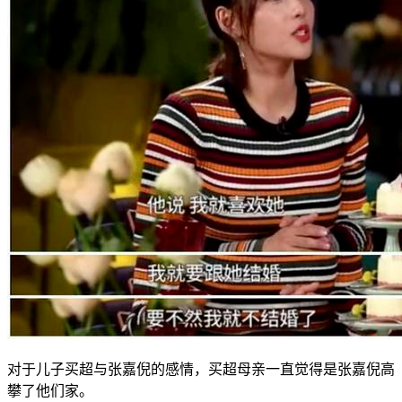
对于儿子买超与张嘉倪的感情，买超母亲一直觉得是张嘉倪高
攀了他们家。