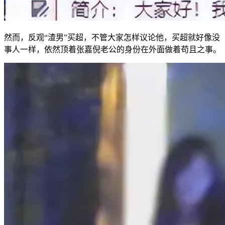
然而，反观“渣男”买超，不管大家怎样议论他，买超就好像没
事人一样，依然顶着张嘉倪老公的身份在外面做着苟且之事。