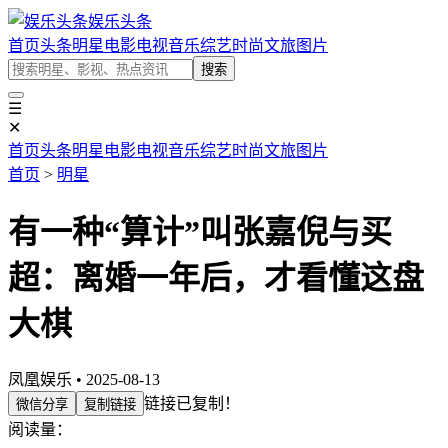
娱乐头条
首页
头条
明星
电影
电视
音乐
综艺
时尚
文旅
图片
搜索
☰
✕
首页
头条
明星
电影
电视
音乐
综艺
时尚
文旅
图片
首页
>
明星
有一种“算计”叫张嘉倪与买
超：离婚一年后，才看懂这盘
大棋
凤凰娱乐 • 2025-08-13
链接已复制！
微信分享
复制链接
阅读量：