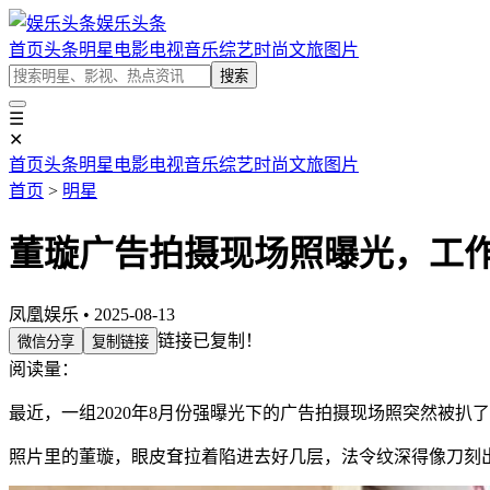
娱乐头条
首页
头条
明星
电影
电视
音乐
综艺
时尚
文旅
图片
搜索
☰
✕
首页
头条
明星
电影
电视
音乐
综艺
时尚
文旅
图片
首页
>
明星
董璇广告拍摄现场照曝光，工
凤凰娱乐 • 2025-08-13
链接已复制！
微信分享
复制链接
阅读量：
最近，一组2020年8月份强曝光下的广告拍摄现场照突然被扒
照片里的董璇，眼皮耷拉着陷进去好几层，法令纹深得像刀刻