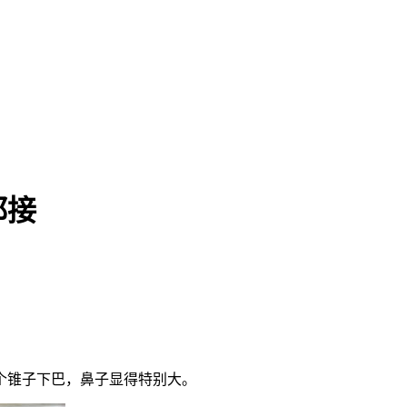
都接
个锥子下巴，鼻子显得特别大。