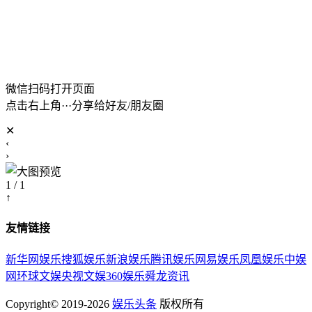
微信扫码打开页面
点击右上角···分享给好友/朋友圈
✕
‹
›
1 / 1
↑
友情链接
新华网娱乐
搜狐娱乐
新浪娱乐
腾讯娱乐
网易娱乐
凤凰娱乐
中娱
网
环球文娱
央视文娱
360娱乐
舜龙资讯
Copyright© 2019-2026
娱乐头条
版权所有