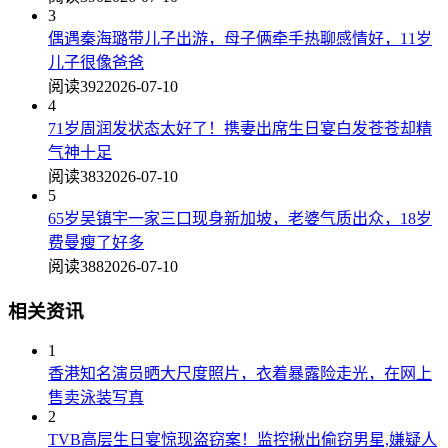
3
偶遇秦海璐带儿子出游，母子俩牵手热聊感情好，11岁
儿子很像爸爸
阅读392
2026-07-10
4
71岁周润发状态太好了！携妻出席生日宴白发苍苍却精
气神十足
阅读383
2026-07-10
5
65岁吴镇宇一家三口现身新加坡，老婆气质出众，18岁
费曼瘦了好多
阅读388
2026-07-10
相关资讯
1
香港知名演员晒大尺度照片，衣着暴露险走光，在网上
售卖泳装写真
2
TVB高层生日宴惊现盗窃案！监控揪出偷窃男星,嫌疑人