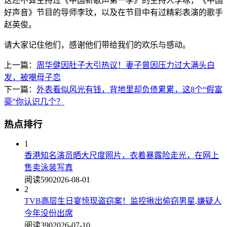
这还不算主持过《中国新歌声第一季》的主持人李咏，《中国
好声音》节目的导师李玟，以及在节目中有过精彩表演的歌手
赵英俊。
请大家记住他们，感谢他们带给我们的欢乐与感动。
上一篇：
周华健因肚子大引热议！妻子曾因压力过大满头白
发，被嘲母子恋
下一篇：
外表看似风光有钱，背地里却负债累累，这8个“假富
豪”你认识几个？
热点排行
1
香港知名演员晒大尺度照片，衣着暴露险走光，在网上
售卖泳装写真
阅读590
2026-08-01
2
TVB高层生日宴惊现盗窃案！监控揪出偷窃男星,嫌疑人
今年没份出席
阅读390
2026-07-10