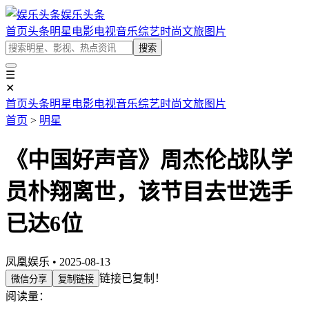
娱乐头条
首页
头条
明星
电影
电视
音乐
综艺
时尚
文旅
图片
搜索
☰
✕
首页
头条
明星
电影
电视
音乐
综艺
时尚
文旅
图片
首页
>
明星
《中国好声音》周杰伦战队学
员朴翔离世，该节目去世选手
已达6位
凤凰娱乐 • 2025-08-13
链接已复制！
微信分享
复制链接
阅读量：