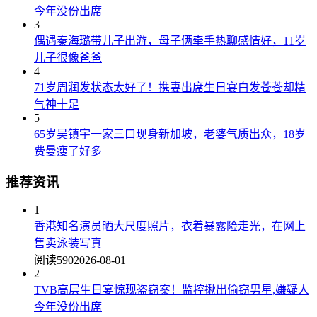
今年没份出席
3
偶遇秦海璐带儿子出游，母子俩牵手热聊感情好，11岁
儿子很像爸爸
4
71岁周润发状态太好了！携妻出席生日宴白发苍苍却精
气神十足
5
65岁吴镇宇一家三口现身新加坡，老婆气质出众，18岁
费曼瘦了好多
推荐资讯
1
香港知名演员晒大尺度照片，衣着暴露险走光，在网上
售卖泳装写真
阅读590
2026-08-01
2
TVB高层生日宴惊现盗窃案！监控揪出偷窃男星,嫌疑人
今年没份出席