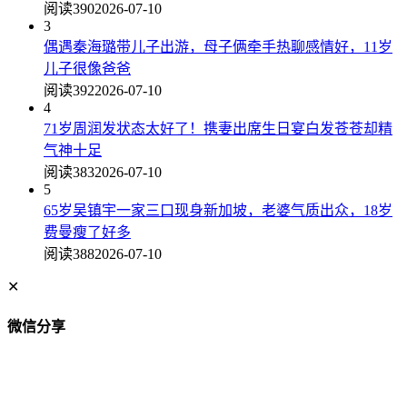
阅读390
2026-07-10
3
偶遇秦海璐带儿子出游，母子俩牵手热聊感情好，11岁
儿子很像爸爸
阅读392
2026-07-10
4
71岁周润发状态太好了！携妻出席生日宴白发苍苍却精
气神十足
阅读383
2026-07-10
5
65岁吴镇宇一家三口现身新加坡，老婆气质出众，18岁
费曼瘦了好多
阅读388
2026-07-10
✕
微信分享